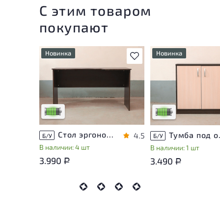
С этим товаром
покупают
Новинка
Новинка
В избранное
У товара присутствуют
У товара присутству
незначительные следы
незначительные след
эксплуатации, не влияющие
эксплуатации, не вл
на удобство его
на удобство его
использования
использования
Низкая степень износа
Низкая степень изн
Стол эргономичный ЛДСП Венге
Тумба п
4.5
Б/У
Б/У
В наличии: 4 шт
В наличии: 1 шт
3.990
3.490
Р
Р