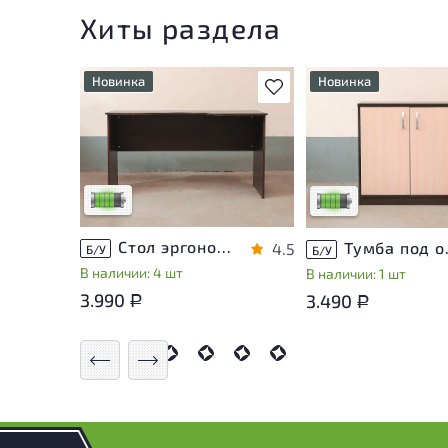
Хиты раздела
Новинка
Новинка
В избранное
У товара присутствуют
У товара присутству
незначительные следы
незначительные след
эксплуатации, не влияющие
эксплуатации, не вл
на удобство его
на удобство его
использования
использования
Низкая степень износа
Низкая степень изн
Стол эргономичный ЛДСП Венге
Тумба п
4.5
Б/У
Б/У
В наличии: 4 шт
В наличии: 1 шт
3.990
3.490
Р
Р