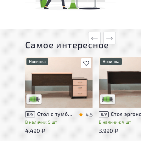
Самое интересное
Новинка
Новинка
В избранное
У товара присутствуют
У товара присутств
незначительные следы
незначительные сле
эксплуатации, не влияющие
эксплуатации, не в
на удобство его
на удобство его
использования
использования
Низкая степень износа
Низкая степень из
Стол с тумбой ЛДСП Венге
4.5
Б/У
Б/У
В наличии: 5 шт
В наличии: 4 шт
4.490
3.990
Р
Р