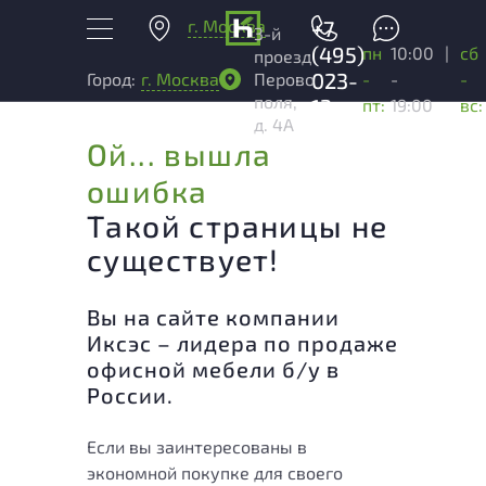
г. Москва
+7
3-й
(495)
пн
10:00
|
сб
проезд
023-
-
-
-
Город:
г. Москва
Перово
поля,
13-
пт:
19:00
вс:
д. 4А
03
Ой... вышла
ошибка
Такой страницы не
существует!
Вы на сайте компании
Иксэс – лидера по продаже
офисной мебели б/у в
России.
Если вы заинтересованы в
экономной покупке для своего