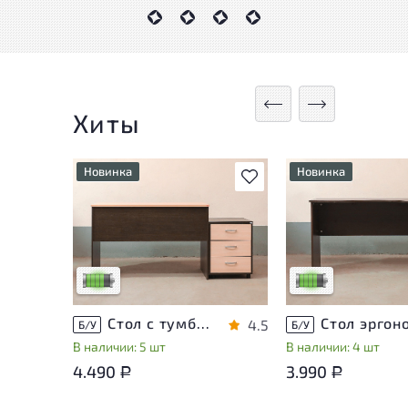
Хиты
Новинка
Новинка
В избранное
У товара присутствуют
У товара присутств
незначительные следы
незначительные сле
эксплуатации, не влияющие
эксплуатации, не в
на удобство его
на удобство его
использования
использования
Низкая степень износа
Низкая степень из
Стол с тумбой ЛДСП Венге
4.5
Б/У
Б/У
В наличии: 5 шт
В наличии: 4 шт
4.490
3.990
Р
Р