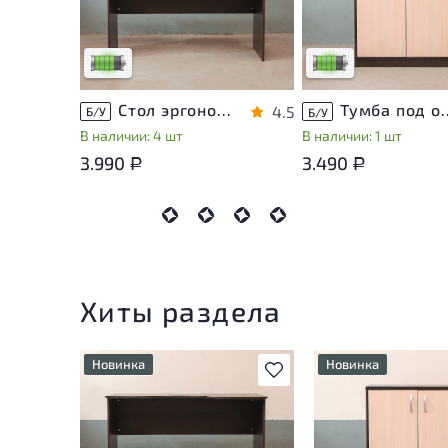
эксплуатации, не влияющие
эксплуатации, не вли
на удобство его
на удобство его
использования
использования
Низкая степень износа
Низкая степень изно
Стол эргономичный ЛДСП Венге
Тумба под оргте
4.5
Б/У
Б/У
В наличии: 4 шт
В наличии: 1 шт
3.990
3.490
Р
Р
Хиты раздела
Новинка
Новинка
В избранное
У товара присутствуют
У товара присутств
незначительные следы
незначительные сле
эксплуатации, не влияющие
эксплуатации, не в
на удобство его
на удобство его