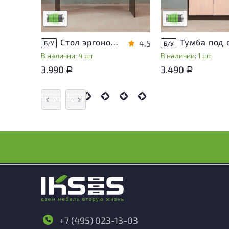
использования
использования
Низкая степень износа
Низкая степень из
Стол эргономичный ЛДСП Венге
4.5
Б/У
Б/У
В наличии: 4 шт
В наличии: 1 шт
3.990
3.490
Р
Р
+7 (495) 023-13-03