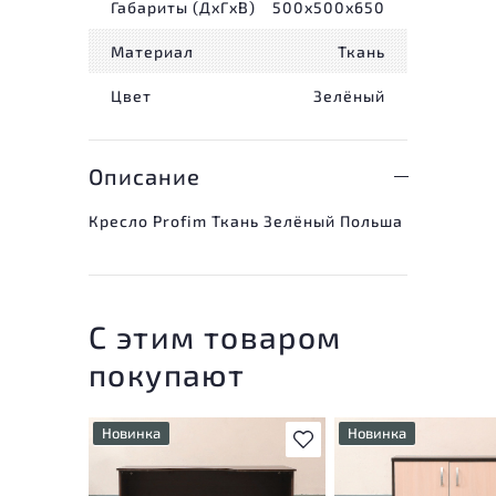
Габариты (ДxГxВ)
500x500x650
Материал
Ткань
Цвет
Зелёный
Описание
Кресло Profim Ткань Зелёный Польша
С этим товаром
покупают
Новинка
Новинка
В избранное
У товара присутствуют
У товара присутствую
незначительные следы
незначительные след