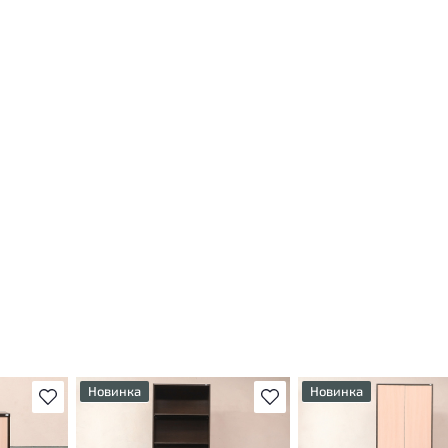
Новинка
Новинка
В избранное
В избранное
т
У товара присутствуют
У товара присутствуют
ы
незначительные следы
незначительные следы