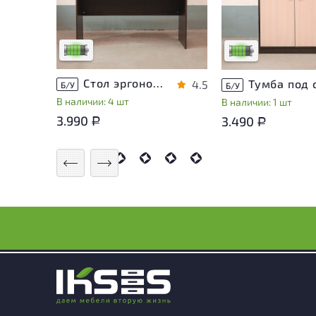
эксплуатации, не влияющие
эксплуатации, не в
на удобство его
на удобство его
использования
использования
Низкая степень износа
Низкая степень из
Стол эргономичный ЛДСП Венге
4.5
Б/У
Б/У
В наличии: 4 шт
В наличии: 1 шт
3.990
3.490
Р
Р