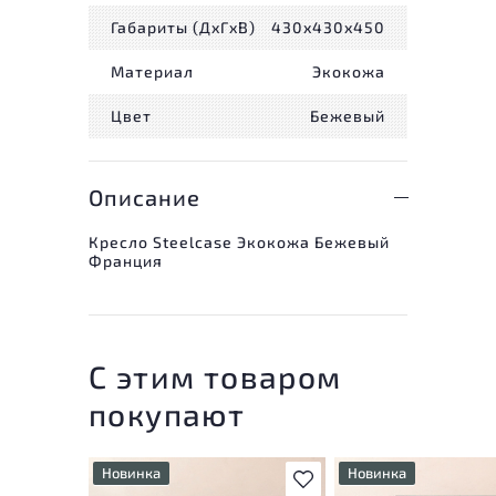
Габариты (ДxГxВ)
430x430x450
Материал
Экокожа
Цвет
Бежевый
Описание
Кресло Steelcase Экокожа Бежевый
Франция
С этим товаром
покупают
Новинка
Новинка
В избранное