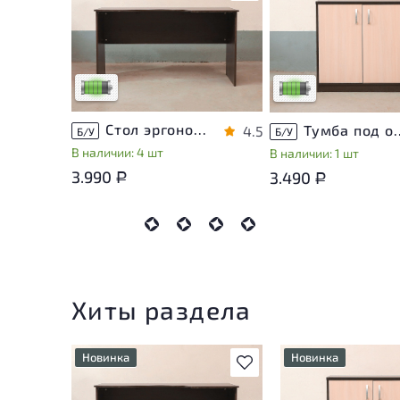
У товара присутствуют
У товара присутствую
незначительные следы
незначительные след
эксплуатации, не влияющие
эксплуатации, не вли
на удобство его
на удобство его
использования
использования
Низкая степень износа
Низкая степень изно
Стол эргономичный ЛДСП Венге
Тумба под оргте
4.5
Б/У
Б/У
В наличии: 4 шт
В наличии: 1 шт
3.990
3.490
Р
Р
Хиты раздела
Новинка
Новинка
В избранное
У товара присутствуют
У товара присутств
незначительные следы
незначительные сле