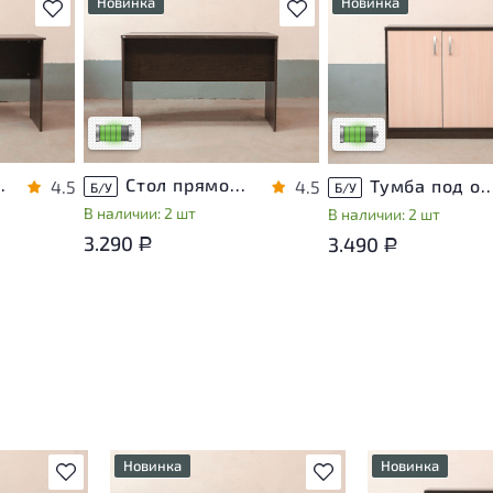
Новинка
Новинка
В избранное
В избранное
т
У товара присутствуют
У товара присутствуют
ы
незначительные следы
незначительные следы
яющие
эксплуатации, не влияющие
эксплуатации, не вли
на удобство его
на удобство его
использования
использования
са
Низкая степень износа
Низкая степень изно
ЛДСП Венге
Стол прямоугольный ЛДСП Венге
Тумба под оргтехнику ЛДС
4.5
4.5
Б/У
Б/У
В наличии: 2 шт
В наличии: 2 шт
3.290
3.490
Р
Р
Новинка
Новинка
В избранное
В избранное