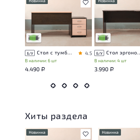
Новинка
Новинка
В избранное
У товара присутствуют
У товара присутствую
незначительные следы
незначительные след
эксплуатации, не влияющие
эксплуатации, не вли
на удобство его
на удобство его
использования
использования
Низкая степень износа
Низкая степень изно
Стол с тумбой ЛДСП Венге
Стол эргономичный 
4.5
Б/У
Б/У
В наличии: 6 шт
В наличии: 4 шт
4.490
3.990
Р
Р
Хиты раздела
Новинка
Новинка
В избранное