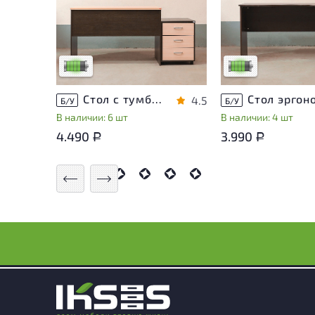
У товара присутствуют
У товара присутств
незначительные следы
незначительные сле
эксплуатации, не влияющие
эксплуатации, не в
на удобство его
на удобство его
использования
использования
Низкая степень износа
Низкая степень из
Стол с тумбой ЛДСП Венге
4.5
Б/У
Б/У
В наличии: 6 шт
В наличии: 4 шт
4.490
3.990
Р
Р