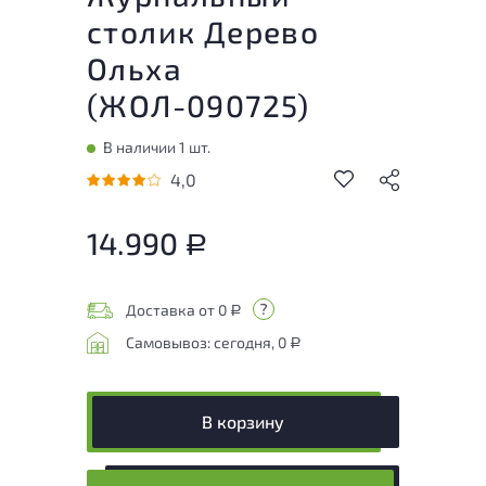
столик Дерево
Ольха
(
ЖОЛ-090725
)
В наличии 1 шт.
4,0
14.990
Р
Доставка от 0
Р
Самовывоз: сегодня, 0
Р
В корзину