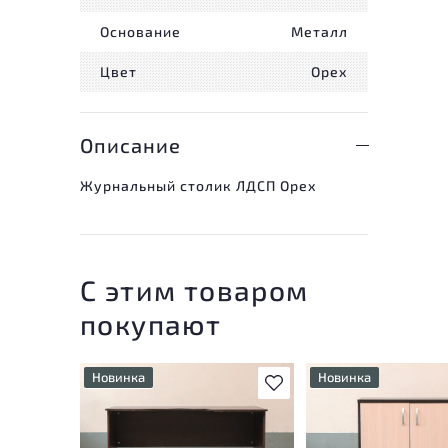
Основание
Металл
Цвет
Орех
Описание
Журнальный столик ЛДСП Орех
С этим товаром
покупают
Новинка
Новинка
В избранное
У товара присутствуют
У товара присутству
незначительные следы
незначительные след
эксплуатации, не влияющие
эксплуатации, не вл