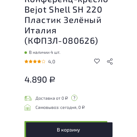
Bejot Shell SH 220
Пластик Зелёный
Италия
(
КФПЗЛ-080626
)
В наличии 4 шт.
4,0
4.890
Р
Доставка от 0
Р
Самовывоз: сегодня, 0
Р
В корзину