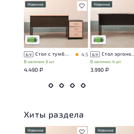
Новинка
Новинка
В избранное
У товара присутствуют
У товара присутствую
незначительные следы
незначительные след
эксплуатации, не влияющие
эксплуатации, не вли
на удобство его
на удобство его
использования
использования
Низкая степень износа
Низкая степень изно
Стол с тумбой ЛДСП Венге
Стол эргономичный 
4.5
Б/У
Б/У
В наличии: 6 шт
В наличии: 4 шт
4.490
3.990
Р
Р
Хиты раздела
Новинка
Новинка
В избранное