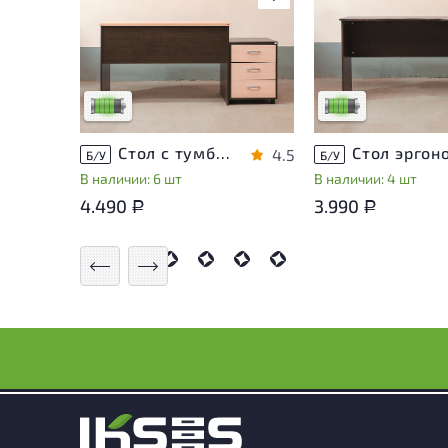
У товара присутствуют
У товара присутств
незначительные следы
незначительные сле
эксплуатации, не влияющие
эксплуатации, не в
на удобство его
на удобство его
использования
использования
Низкая степень износа
Низкая степень из
Стол с тумбой ЛДСП Венге
4.5
Б/У
Б/У
В наличии: 6 шт
В наличии: 4 шт
4.490
3.990
Р
Р