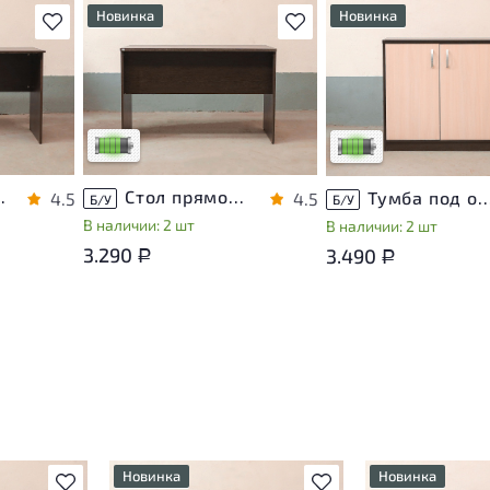
Новинка
Новинка
В избранное
В избранное
т
У товара присутствуют
У товара присутствуют
ы
незначительные следы
незначительные следы
яющие
эксплуатации, не влияющие
эксплуатации, не вли
на удобство его
на удобство его
использования
использования
са
Низкая степень износа
Низкая степень изно
ЛДСП Венге
Стол прямоугольный ЛДСП Венге
Тумба под оргтехнику ЛДС
4.5
4.5
Б/У
Б/У
В наличии: 2 шт
В наличии: 2 шт
3.290
3.490
Р
Р
Новинка
Новинка
В избранное
В избранное