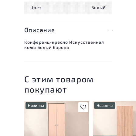
Цвет
Белый
Описание
Конференц-кресло Искусственная
кожа Белый Европа
С этим товаром
покупают
Новинка
Новинка
В избранное
У товара присутству
У товара присутствуют
незначительные след
незначительные следы
эксплуатации, не вл
эксплуатации, не влияющие
на удобство его
на удобство его
использования
использования