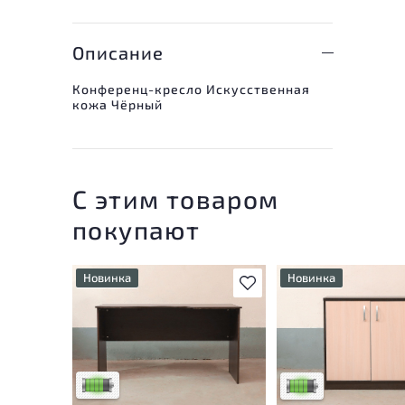
Описание
Конференц-кресло Искусственная
кожа Чёрный
С этим товаром
покупают
Новинка
Новинка
В избранное
У товара присутствуют
У товара присутству
незначительные следы
незначительные след
эксплуатации, не влияющие
эксплуатации, не вл
на удобство его
на удобство его
использования
использования
Низкая степень износа
Низкая степень изн