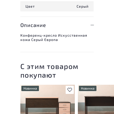
Цвет
Серый
Описание
Конференц-кресло Искусственная
кожа Серый Европа
С этим товаром
покупают
Новинка
Новинка
В избранное
У товара присутствуют
У товара присутству
незначительные следы
незначительные след
эксплуатации, не влияющие
эксплуатации, не вл
на удобство его
на удобство его
использования
использования