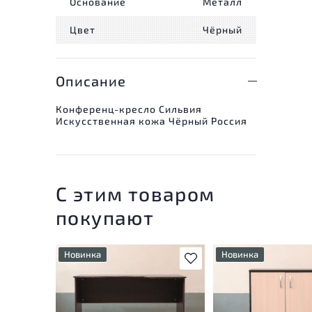
Основание
Металл
Цвет
Чёрный
Описание
Конференц-кресло Сильвия
Искусственная кожа Чёрный Россия
С этим товаром
покупают
Новинка
Новинка
В избранное
У товара присутствуют
У товара присутству
незначительные следы
незначительные след
эксплуатации, не влияющие
эксплуатации, не вл
на удобство его
на удобство его