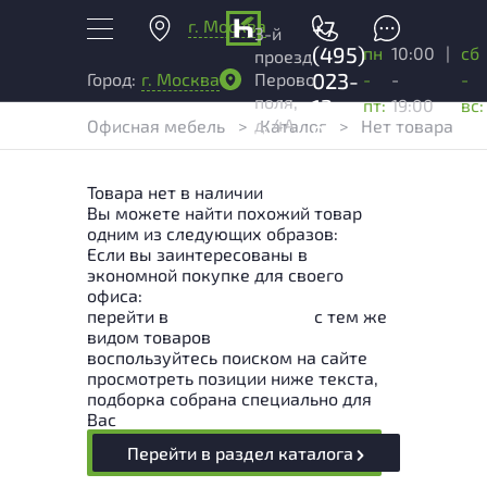
г. Москва
+7
3-й
(495)
пн
10:00
|
сб
проезд
023-
-
-
-
Город:
г. Москва
Перово
поля,
13-
пт:
19:00
вс:
д. 4А
Офисная мебель
>
Каталог
>
Нет товара
03
Товара нет в наличии
Вы можете найти похожий товар
одним из следующих образов:
Если вы заинтересованы в
экономной покупке для своего
офиса:
перейти в
Раздел каталога
с тем же
видом товаров
воспользуйтесь поиском на сайте
просмотреть позиции ниже текста,
подборка собрана специально для
Вас
Перейти в раздел каталога