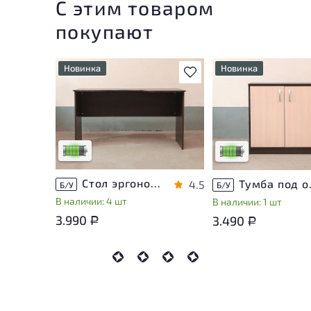
С этим товаром
покупают
Новинка
Новинка
В избранное
У товара присутствуют
У товара присутству
незначительные следы
незначительные след
эксплуатации, не влияющие
эксплуатации, не вл
на удобство его
на удобство его
использования
использования
Низкая степень износа
Низкая степень изн
Стол эргономичный ЛДСП Венге
Тумба п
4.5
Б/У
Б/У
В наличии: 4 шт
В наличии: 1 шт
3.990
3.490
Р
Р