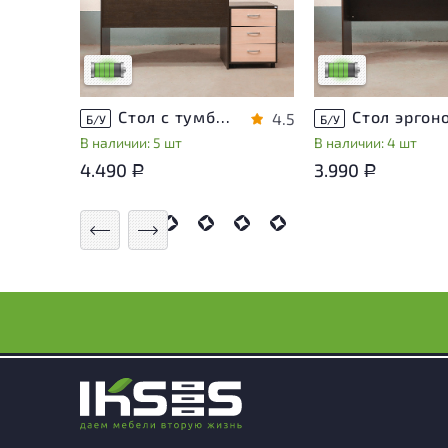
эксплуатации, не влияющие
эксплуатации, не в
на удобство его
на удобство его
использования
использования
Низкая степень износа
Низкая степень из
Стол с тумбой ЛДСП Венге
4.5
Б/У
Б/У
В наличии: 5 шт
В наличии: 4 шт
4.490
3.990
Р
Р