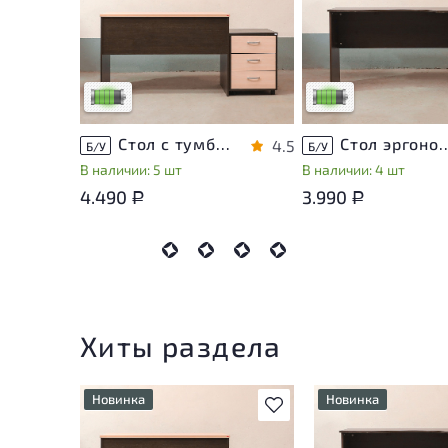
У товара присутствуют
У товара присутствую
незначительные следы
незначительные след
эксплуатации, не влияющие
эксплуатации, не вли
на удобство его
на удобство его
использования
использования
Низкая степень износа
Низкая степень изно
Стол с тумбой ЛДСП Венге
Стол эргономичный 
4.5
Б/У
Б/У
В наличии: 5 шт
В наличии: 4 шт
4.490
3.990
Р
Р
Хиты раздела
Новинка
Новинка
В избранное
У товара присутствуют
У товара присутств
незначительные следы
незначительные сле