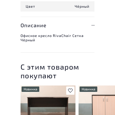
Цвет
Чёрный
Описание
Офисное кресло RivaChair Сетка
Чёрный
С этим товаром
покупают
Новинка
Новинка
В избранное
У товара присутствуют
У товара присутству
незначительные следы
незначительные след
эксплуатации, не влияющие
эксплуатации, не вл
на удобство его
на удобство его
использования
использования