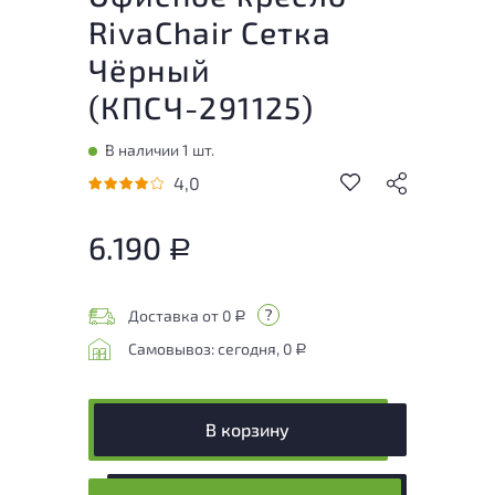
RivaChair Сетка
Чёрный
(
КПСЧ-291125
)
В наличии 1 шт.
4,0
6.190
Р
Доставка от 0
Р
Самовывоз: сегодня, 0
Р
В корзину