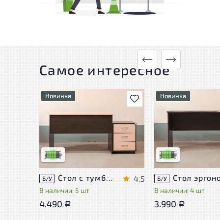
Самое интересное
Новинка
Новинка
В избранное
У товара присутствуют
У товара присутств
незначительные следы
незначительные сле
эксплуатации, не влияющие
эксплуатации, не в
на удобство его
на удобство его
использования
использования
Низкая степень износа
Низкая степень из
Стол с тумбой ЛДСП Венге
4.5
Б/У
Б/У
В наличии: 5 шт
В наличии: 4 шт
4.490
3.990
Р
Р