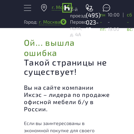
г. Москва
+7
3-й
(495)
пн
10:00
|
сб
проезд
023-
-
-
-
Город:
г. Москва
Перово
поля,
13-
пт:
19:00
вс:
д. 4А
03
Ой... вышла
ошибка
Такой страницы не
существует!
Вы на сайте компании
Иксэс – лидера по продаже
офисной мебели б/у в
России.
Если вы заинтересованы в
экономной покупке для своего