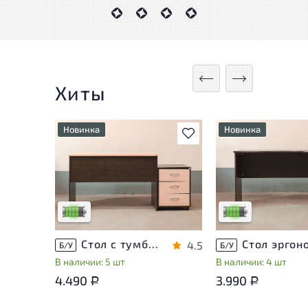
Хиты
Новинка
Новинка
В избранное
У товара присутствуют
У товара присутств
незначительные следы
незначительные сле
эксплуатации, не влияющие
эксплуатации, не в
на удобство его
на удобство его
использования
использования
Низкая степень износа
Низкая степень из
Стол с тумбой ЛДСП Венге
4.5
Б/У
Б/У
В наличии: 5 шт
В наличии: 4 шт
4.490
3.990
Р
Р