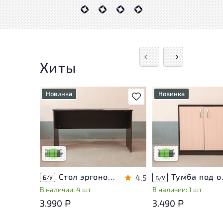
Хиты
Новинка
Новинка
В избранное
У товара присутствуют
У товара присутству
незначительные следы
незначительные след
эксплуатации, не влияющие
эксплуатации, не вл
на удобство его
на удобство его
использования
использования
Низкая степень износа
Низкая степень изн
Стол эргономичный ЛДСП Венге
Тумба п
4.5
Б/У
Б/У
В наличии: 4 шт
В наличии: 1 шт
3.990
3.490
Р
Р