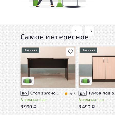
Самое интересное
Новинка
Новинка
В избранное
У товара присутствуют
У товара присутству
незначительные следы
незначительные след
эксплуатации, не влияющие
эксплуатации, не вл
на удобство его
на удобство его
использования
использования
Низкая степень износа
Низкая степень изн
Стол эргономичный ЛДСП Венге
Тумба п
4.5
Б/У
Б/У
В наличии: 4 шт
В наличии: 1 шт
3.990
3.490
Р
Р