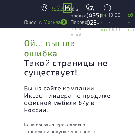
г. Москва
+7
3-й
(495)
пн
10:00
|
сб
проезд
023-
-
-
-
Город:
г. Москва
Перово
поля,
13-
пт:
19:00
вс:
д. 4А
03
Ой... вышла
ошибка
Такой страницы не
существует!
Вы на сайте компании
Иксэс – лидера по продаже
офисной мебели б/у в
России.
Если вы заинтересованы в
экономной покупке для своего