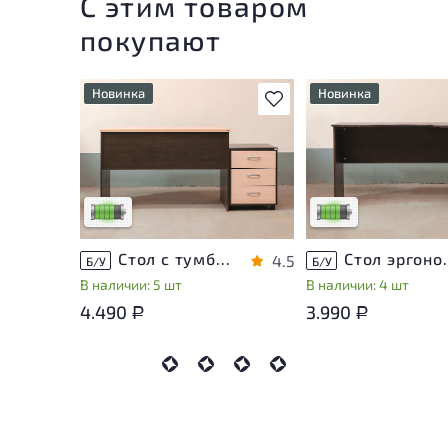
С этим товаром
покупают
Новинка
Новинка
В избранное
У товара присутствуют
У товара присутству
незначительные следы
незначительные след
эксплуатации, не влияющие
эксплуатации, не вл
на удобство его
на удобство его
использования
использования
Низкая степень износа
Низкая степень изн
Стол с тумбой ЛДСП Венге
Стол эргон
4.5
Б/У
Б/У
В наличии: 5 шт
В наличии: 4 шт
4.490
3.990
Р
Р