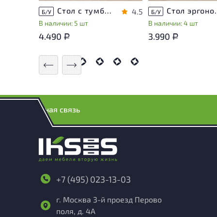
Стол с тумбой ЛДСП Венге
Стол эргон
4.5
Б/У
Б/У
В наличии: 5 шт
В наличии: 4 шт
4.490
3.990
Р
Р
Обратная связь
+7 (495) 023-13-03
г. Москва 3-й проезд Перово
поля, д. 4А