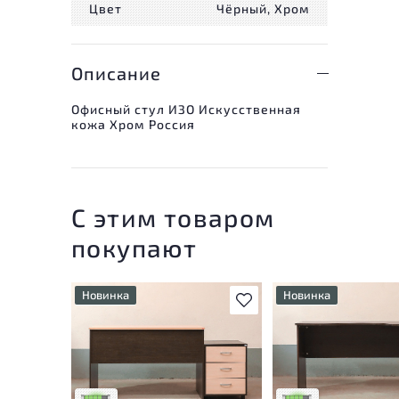
Цвет
Чёрный, Хром
Описание
Офисный стул ИЗО Искусственная
кожа Хром Россия
С этим товаром
покупают
Новинка
Новинка
В избранное
У товара присутствуют
У товара присутству
незначительные следы
незначительные след
эксплуатации, не влияющие
эксплуатации, не вл
на удобство его
на удобство его
использования
использования