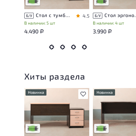
Низкая степень износа
Низкая степень изн
Стол с тумбой ЛДСП Венге
Стол эргон
4.5
Б/У
Б/У
В наличии: 5 шт
В наличии: 4 шт
4.490
3.990
Р
Р
Хиты раздела
Новинка
Новинка
В избранное
У товара присутствуют
У товара присутству
незначительные следы
незначительные след
эксплуатации, не влияющие
эксплуатации, не вл
на удобство его
на удобство его
использования
использования
Низкая степень износа
Низкая степень изн