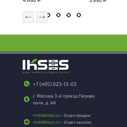
4.490
3.990
Р
Р
+7 (495) 023-13-03
г. Москва 3-й проезд Перово
поля, д. 4А
msk@ikses.ru
- Отдел продаж
msk@ikses.ru
- Отдел закупок