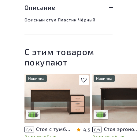
Описание
Офисный стул Пластик Чёрный
С этим товаром
покупают
Новинка
Новинка
В избранное
У товара присутствуют
У товара присутствую
незначительные следы
незначительные след
эксплуатации, не влияющие
эксплуатации, не вли
на удобство его
на удобство его
использования
использования
Низкая степень износа
Низкая степень изно
Стол с тумбой ЛДСП Венге
Стол эргономичный 
4.5
Б/У
Б/У
В наличии: 5 шт
В наличии: 4 шт