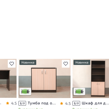
Новинка
Новинка
В избранное
В избранное
т
У товара присутствуют
У товара присутствуют
ы
незначительные следы
незначительные следы
яющие
эксплуатации, не влияющие
эксплуатации, не вли
на удобство его
на удобство его
использования
использования
са
Низкая степень износа
Низкая степень изно
ЛДСП Венге
Тумба под оргтехнику ЛДСП Венге
Шкаф для документов ЛДСП Ве
4.5
4.5
Б/У
Б/У