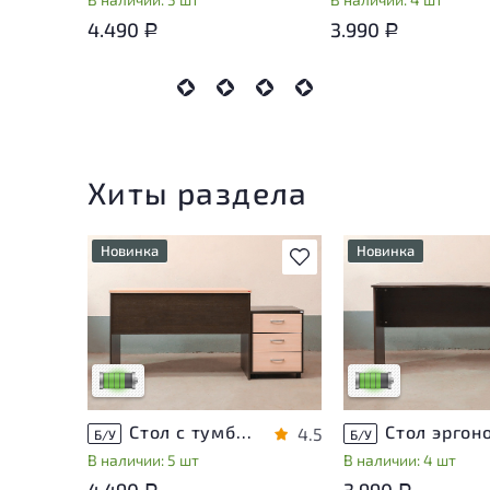
4.490
3.990
Р
Р
Хиты раздела
Новинка
Новинка
В избранное
У товара присутствуют
У товара присутств
незначительные следы
незначительные сле
эксплуатации, не влияющие
эксплуатации, не в
на удобство его
на удобство его
использования
использования
Низкая степень износа
Низкая степень из
Стол с тумбой ЛДСП Венге
4.5
Б/У
Б/У
В наличии: 5 шт
В наличии: 4 шт