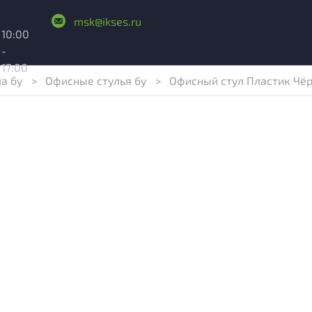
msk@ikses.ru
10:00
-
17:00
ла бу
>
Офисные стулья бу
>
Офисный стул Пластик Чё