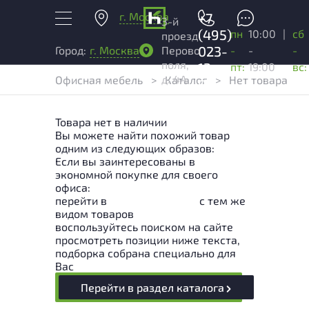
г. Москва
+7
3-й
(495)
пн
10:00
|
сб
проезд
023-
-
-
-
Город:
г. Москва
Перово
поля,
13-
пт:
19:00
вс:
д. 4А
Офисная мебель
>
Каталог
>
Нет товара
03
Товара нет в наличии
Вы можете найти похожий товар
одним из следующих образов:
Если вы заинтересованы в
экономной покупке для своего
офиса:
перейти в
Раздел каталога
с тем же
видом товаров
воспользуйтесь поиском на сайте
просмотреть позиции ниже текста,
подборка собрана специально для
Вас
Перейти в раздел каталога