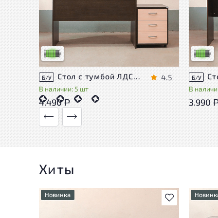
У товара присутствуют незначительные
У това
следы эксплуатации, не влияющие на
следы 
удобство его использования
удобст
Низкая степень износа
Низкая 
Стол с тумбой ЛДСП Венге
4.5
Б/У
Б/У
В наличии: 5 шт
В наличи
4.490
3.990
Р
Хиты
Новинка
Новинк
В избранное