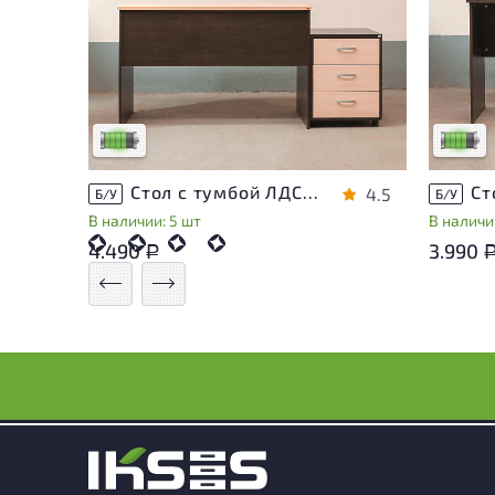
У товара присутствуют незначительные
У това
следы эксплуатации, не влияющие на
следы 
удобство его использования
удобст
Низкая степень износа
Низкая 
Стол с тумбой ЛДСП Венге
4.5
Б/У
Б/У
В наличии: 5 шт
В наличи
4.490
3.990
Р