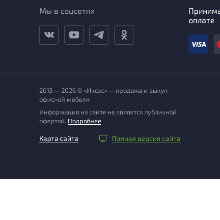
Мы в соцсетях
Приним
оплате
2013 — 2026 © «Иксэс» — продажа и выкуп
офисной мебели
Информация на сайте не является публичной
офертой.
Подробнее
Карта сайта
Полная версия сайта