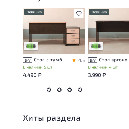
Новинка
Новинка
В избранное
У товара присутствуют
У товара присутству
незначительные следы
незначительные след
эксплуатации, не влияющие
эксплуатации, не вл
на удобство его
на удобство его
использования
использования
Низкая степень износа
Низкая степень изн
Стол с тумбой ЛДСП Венге
Стол эргон
4.5
Б/У
Б/У
В наличии: 5 шт
В наличии: 4 шт
4.490
3.990
Р
Р
Хиты раздела