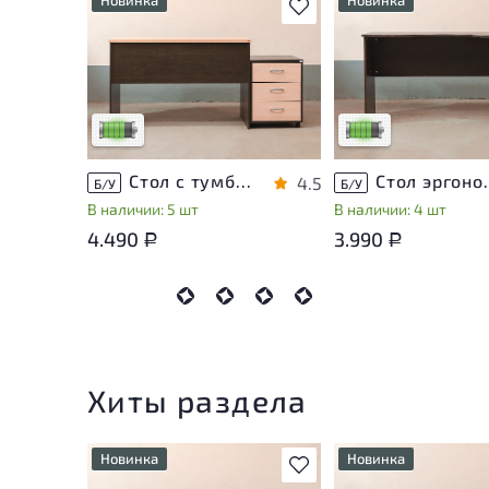
В избранное
У товара присутствуют
У товара присутству
незначительные следы
незначительные след
эксплуатации, не влияющие
эксплуатации, не вл
на удобство его
на удобство его
использования
использования
Низкая степень износа
Низкая степень изн
Стол с тумбой ЛДСП Венге
Стол эргон
4.5
Б/У
Б/У
В наличии: 5 шт
В наличии: 4 шт
4.490
3.990
Р
Р
Хиты раздела
Новинка
Новинка
В избранное