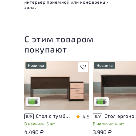
интерьер приемной или конференц -
зала.
С этим товаром
покупают
Новинка
Новинка
В избранное
У товара присутствуют
У товара присутству
незначительные следы
незначительные след
эксплуатации, не влияющие
эксплуатации, не вл
на удобство его
на удобство его
использования
использования
Низкая степень износа
Низкая степень изн
Стол с тумбой ЛДСП Венге
Стол эргон
4.5
Б/У
Б/У
В наличии: 5 шт
В наличии: 4 шт
4.490
3.990
Р
Р