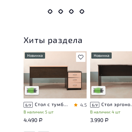
Хиты раздела
Новинка
Новинка
В избранное
У товара присутствуют
У товара присутству
незначительные следы
незначительные след
эксплуатации, не влияющие
эксплуатации, не вл
на удобство его
на удобство его
использования
использования
Низкая степень износа
Низкая степень изн
Стол с тумбой ЛДСП Венге
Стол эргон
4.5
Б/У
Б/У
В наличии: 5 шт
В наличии: 4 шт
4.490
3.990
Р
Р