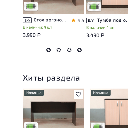
Низкая степень износа
Низкая степень изно
Стол эргономичный ЛДСП Венге
Тумба под оргте
4.5
Б/У
Б/У
В наличии: 4 шт
В наличии: 1 шт
3.990
3.490
Р
Р
Хиты раздела
Новинка
Новинка
В избранное
У товара присутствуют
У товара присутств
незначительные следы
незначительные сле
эксплуатации, не влияющие
эксплуатации, не в
на удобство его
на удобство его
использования
использования
Низкая степень износа
Низкая степень из