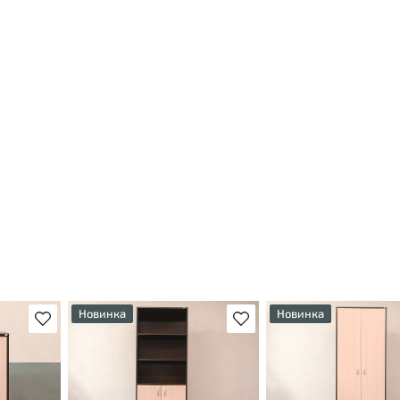
Новинка
Новинка
В избранное
В избранное
т
У товара присутствуют
У товара присутствуют
ы
незначительные следы
незначительные следы
яющие
эксплуатации, не влияющие
эксплуатации, не вли
на удобство его
на удобство его
использования
использования