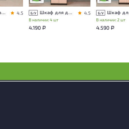
Тумба под оргтехнику ЛДСП Венге
Шкаф для документов ЛДСП Венге
4.5
4.5
Б/У
Б/У
В наличии: 4 шт
В наличии: 2 шт
4.190
4.590
Р
Р