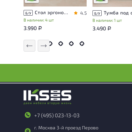
Стол эргономичный ЛДСП Венге
4.5
Б/У
Б/У
В наличии: 4 шт
В наличии: 1 шт
3.990
3.490
Р
Р
+7 (495) 023-13-03
г. Москва 3-й проезд Перово