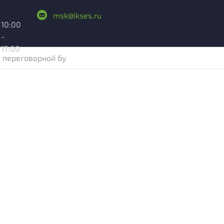
msk@ikses.ru
10:00
-
17:00
 переговорной бу