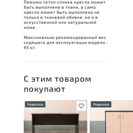
Помимо сетки спинка кресла может
быть выполнена в ткани, а само
кресло может быть выполнено не
только в тканевой обивке, но и в
искусственной или натуральной
коже.
Максимально рекомендованный вес
сидящего для эксплуатации модели -
95 кг.
С этим товаром
покупают
Новинка
Новинка
В избранное
У товара присутствуют
У товара присутствую
незначительные следы
незначительные след
эксплуатации, не влияющие
эксплуатации, не вли
на удобство его
на удобство его
использования
использования