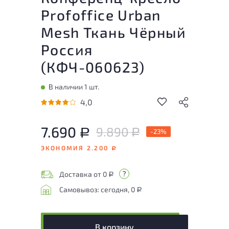
Profoffice Urban
Mesh Ткань Чёрный
Россия
(
КФЧ-060623
)
В наличии 1 шт.
4,0
7.690
9.890
Р
-23%
Р
ЭКОНОМИЯ 2.200
Р
Доставка от 0
Р
Самовывоз: сегодня, 0
Р
В корзину