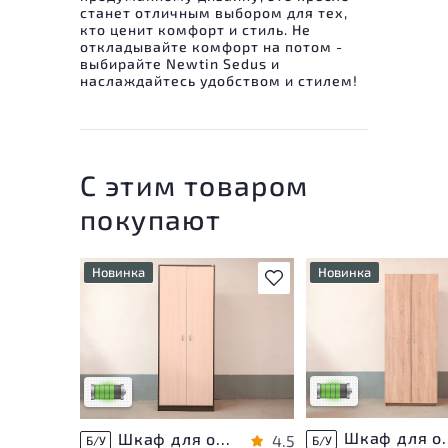
станет отличным выбором для тех,
кто ценит комфорт и стиль. Не
откладывайте комфорт на потом -
выбирайте Newtin Sedus и
наслаждайтесь удобством и стилем!
С этим товаром
покупают
Новинка
Новинка
В избранное
У товара присутству
У товара присутствуют
незначительные след
незначительные следы
эксплуатации, не вл
эксплуатации, не влияющие
на удобство его
на удобство его
использования
использования
Низкая степень изн
Низкая степень износа
Шкаф для одеж
Шкаф для одежды ЛДСП Венге
4.5
Б/У
Б/У