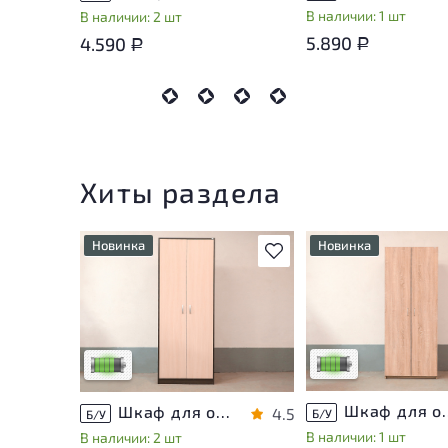
В наличии: 1 шт
В наличии: 2 шт
5.890
4.590
Р
Р
Хиты раздела
Новинка
Новинка
В избранное
У товара присутству
У товара присутствуют
незначительные след
незначительные следы
эксплуатации, не вл
эксплуатации, не влияющие
на удобство его
на удобство его
использования
использования
Низкая степень изн
Низкая степень износа
Шкаф для одеж
Шкаф для одежды ЛДСП Венге
4.5
Б/У
Б/У
В наличии: 1 шт
В наличии: 2 шт