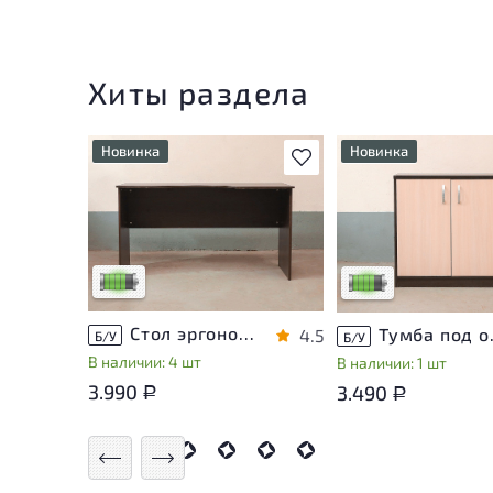
Хиты раздела
Новинка
Новинка
В избранное
У товара присутствуют
У товара присутству
незначительные следы
незначительные след
эксплуатации, не влияющие
эксплуатации, не вл
на удобство его
на удобство его
использования
использования
Низкая степень износа
Низкая степень изн
Стол эргономичный ЛДСП Венге
Тумба п
4.5
Б/У
Б/У
В наличии: 4 шт
В наличии: 1 шт
3.990
3.490
Р
Р