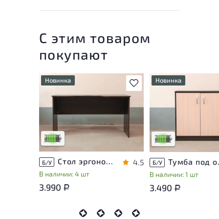
С этим товаром
покупают
Новинка
Новинка
В избранное
У товара присутствуют
У товара присутству
незначительные следы
незначительные след
эксплуатации, не влияющие
эксплуатации, не вл
на удобство его
на удобство его
использования
использования
Низкая степень износа
Низкая степень изн
Стол эргономичный ЛДСП Венге
Тумба п
4.5
Б/У
Б/У
В наличии: 4 шт
В наличии: 1 шт
3.990
3.490
Р
Р