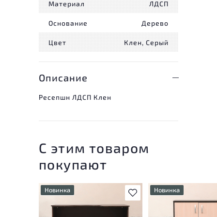
Материал
ЛДСП
Основание
Дерево
Цвет
Клен, Серый
Описание
Ресепшн ЛДСП Клен
С этим товаром
покупают
Новинка
Новинка
В избранное
У товара присутствуют
У товара присутству
незначительные следы
незначительные след