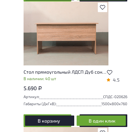
В избранное
Стол прямоугольный ЛДСП Дуб сонома
В наличии: 40 шт
4.5
5.690
Р
Артикул:
СПДС-020626
Габариты (ДxГxВ):
1500x800x760
В корзину
В один клик