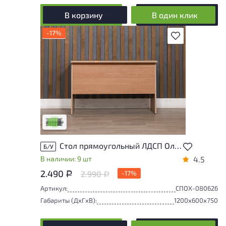
В корзину
В один клик
-17%
В избранное
У товара присутствуют незначительные
следы эксплуатации, не влияющие на
удобство его использования
Низкая степень износа
Стол прямоугольный ЛДСП Ольха
Б/У
В наличии: 9 шт
4.5
2.490
2.990
-17%
Р
Р
Артикул:
СПОХ-080626
Габариты (ДxГxВ):
1200x600x750