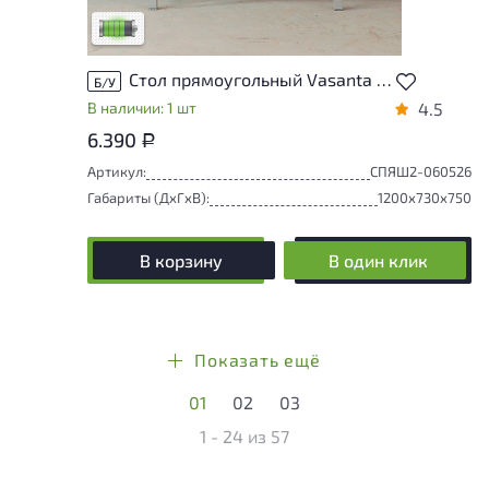
Низкая степень износа
Стол прямоугольный Vasanta ЛДСП Ясень шимо Россия
Б/У
В наличии: 1 шт
4.5
6.390
Р
Артикул:
СПЯШ2-060526
Габариты (ДxГxВ):
1200x730x750
В корзину
В один клик
Показать ещё
01
02
03
1 - 24
из
57