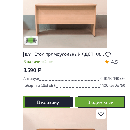
У товара присутствуют незначительные
следы эксплуатации, не влияющие на
удобство его использования
Низкая степень износа
Стол прямоугольный ЛДСП Клен Россия
Б/У
В наличии: 2 шт
4.5
3.590
Р
Артикул:
СПКЛ3-190526
Габариты (ДxГxВ):
1400x670x750
В корзину
В один клик
В избранное