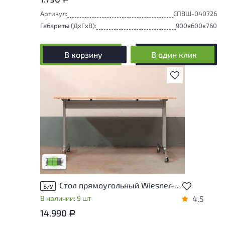
Артикул:
СПВШ-040726
Габариты (ДxГxВ):
900x600x760
В корзину
В один клик
В избранное
У товара присутствуют незначительные
следы эксплуатации, не влияющие на
удобство его использования
Низкая степень износа
Стол прямоугольный Wiesner-Hager ЛДСП Клен Австрия
Б/У
В наличии: 9 шт
4.5
14.990
Р