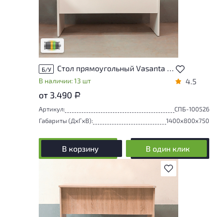
износа. От незначительных следов
эксплуатации до мелких повреждений, не
влияющих на удобство его
использования. Подробнее об износе в
разделе характеристики.
Разная степень износа
Стол прямоугольный Vasanta ЛДСП Белый Россия
Б/У
В наличии: 13 шт
4.5
от 3.490
Р
Артикул:
СПБ-100526
Габариты (ДxГxВ):
1400x800x750
В корзину
В один клик
В избранное