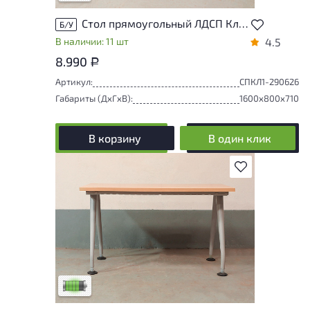
Стол прямоугольный ЛДСП Клен
Б/У
В наличии: 11 шт
4.5
8.990
Р
Артикул:
СПКЛ1-290626
Габариты (ДxГxВ):
1600x800x710
В корзину
В один клик
В избранное
У товара присутствуют незначительные
следы эксплуатации, не влияющие на
удобство его использования
Низкая степень износа