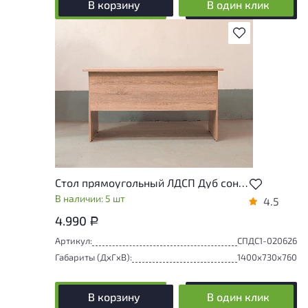
В корзину
В один клик
В избранное
Стол прямоугольный ЛДСП Дуб сонома
В наличии: 5 шт
4.5
4.990
Р
Артикул:
СПДС1-020626
Габариты (ДxГxВ):
1400x730x760
В корзину
В один клик