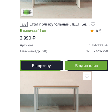
следы эксплуатации, не влияющие на
удобство его использования
Низкая степень износа
Стол прямоугольный ЛДСП Белый Россия
Б/У
В наличии: 11 шт
4.5
2.990
Р
Артикул:
СПБ1-100526
Габариты (ДxГxВ):
1200x720x750
В корзину
В один клик
В избранное
У товара присутствуют незначительные
следы эксплуатации, не влияющие на
удобство его использования