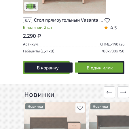
Низкая степень износа
Стол прямоугольный Vasanta ЛДСП Дуб Россия
Б/У
В наличии: 2 шт
4.5
2.290
Р
Артикул:
СПМД-140726
Габариты (ДxГxВ):
780x730x750
В корзину
В один клик
Новинки
Новинка
Новинка
В избранное
У товара присутствуют
У товара присутству
незначительные следы
незначительные сле
эксплуатации, не влияющие
эксплуатации, не в
на удобство его
на удобство его