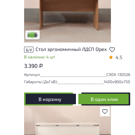
У товара присутствуют незначительные
следы эксплуатации, не влияющие на
удобство его использования
Низкая степень износа
Стол эргономичный ЛДСП Орех
Б/У
В наличии: 4 шт
4.5
3.390
Р
Артикул:
СЭОХ-130526
Габариты (ДxГxВ):
1400x900x750
В корзину
В один клик
В избранное
Товар представлен с разной степенью