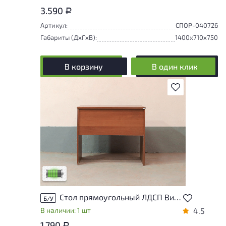
3.590
Р
Артикул:
СПОР-040726
Габариты (ДxГxВ):
1400x710x750
В корзину
В один клик
В избранное
У товара присутствуют незначительные
следы эксплуатации, не влияющие на
удобство его использования
Низкая степень износа
Стол прямоугольный ЛДСП Вишня
Б/У
В наличии: 1 шт
4.5
1.790
Р