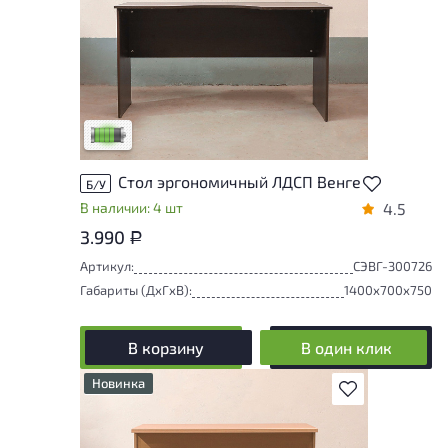
У товара присутствуют незначительные
следы эксплуатации, не влияющие на
удобство его использования
Низкая степень износа
Стол эргономичный ЛДСП Венге
Б/У
В наличии: 4 шт
4.5
3.990
Р
Артикул:
СЭВГ-300726
Габариты (ДxГxВ):
1400x700x750
В корзину
В один клик
Новинка
В избранное