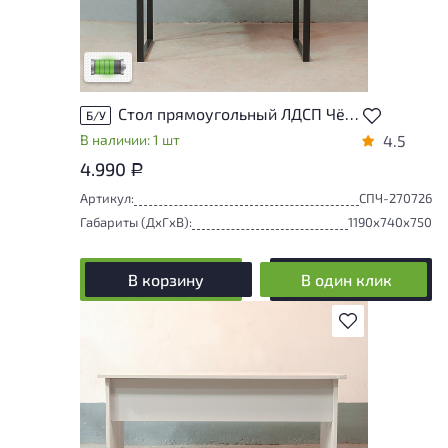
У товара присутствуют незначительные
следы эксплуатации, не влияющие на
удобство его использования
Низкая степень износа
Стол прямоугольный ЛДСП Чёрный
Б/У
В наличии: 1 шт
4.5
4.990
Р
Артикул:
СПЧ-270726
Габариты (ДxГxВ):
1190x740x750
В корзину
В один клик
В избранное
У товара присутствуют незначительные
следы эксплуатации, не влияющие на