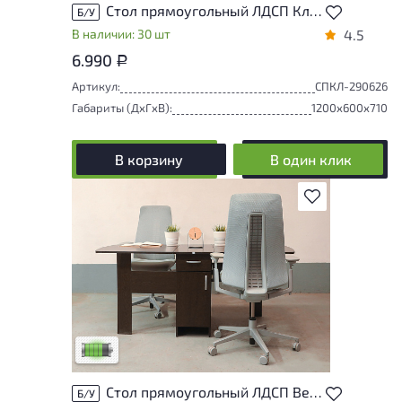
Стол прямоугольный ЛДСП Клен
Б/У
В наличии: 30 шт
4.5
6.990
Р
Артикул:
СПКЛ-290626
Габариты (ДxГxВ):
1200x600x710
В корзину
В один клик
В избранное
У товара присутствуют незначительные
следы эксплуатации, не влияющие на
удобство его использования
Низкая степень износа
Стол прямоугольный ЛДСП Венге
Б/У