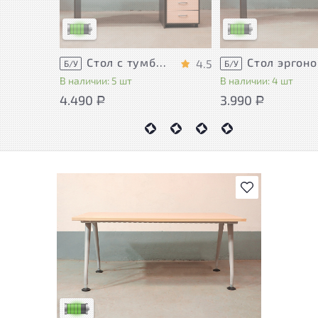
использования
использования
Низкая степень износа
Низкая степень изн
Стол с тумбой ЛДСП Венге
Ст
4.5
Б/У
Б/У
В наличии: 5 шт
В наличии: 4 шт
4.490
3.990
Р
Р
В избранное
У товара присутствуют незначительные
следы эксплуатации, не влияющие на
удобство его использования
Низкая степень износа