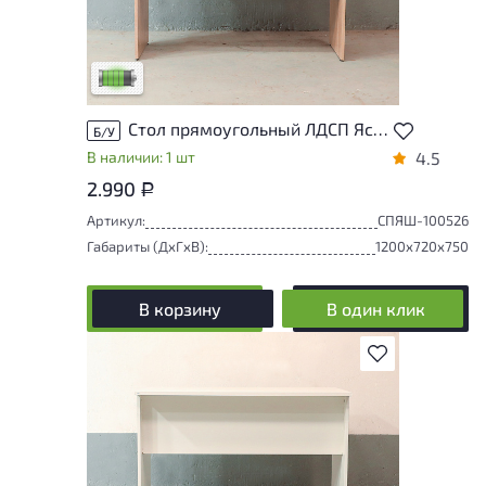
У товара присутствуют незначительные
следы эксплуатации, не влияющие на
удобство его использования
Низкая степень износа
Стол прямоугольный ЛДСП Ясень шимо Россия
Б/У
В наличии: 1 шт
4.5
2.990
Р
Артикул:
СПЯШ-100526
Габариты (ДxГxВ):
1200x720x750
В корзину
В один клик
В избранное
У товара присутствуют незначительные