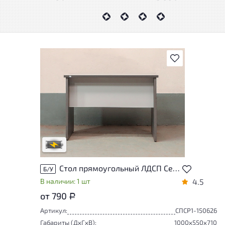
В избранное
Степень износа находится на стадии
проверки. Вы можете уточнить
дополнительную информацию у
сотрудников магазина
В обработке
Стол прямоугольный ЛДСП Серый
Б/У
В наличии: 1 шт
4.5
от 790
Р
Артикул:
СПСР1-150626
Габариты (ДxГxВ):
1000x550x710