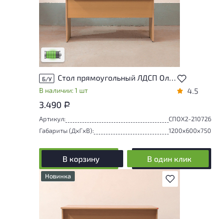
У товара присутствуют незначительные
следы эксплуатации, не влияющие на
удобство его использования
Низкая степень износа
Стол прямоугольный ЛДСП Ольха
Б/У
В наличии: 1 шт
4.5
3.490
Р
Артикул:
СПОХ2-210726
Габариты (ДxГxВ):
1200x600x750
В корзину
В один клик
Новинка
В избранное