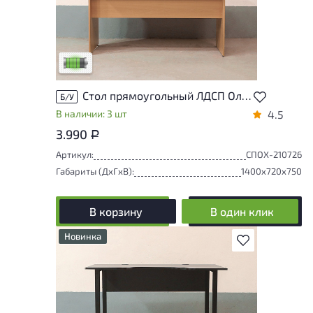
У товара присутствуют незначительные
следы эксплуатации, не влияющие на
удобство его использования
Низкая степень износа
Стол прямоугольный ЛДСП Ольха
Б/У
В наличии: 3 шт
4.5
3.990
Р
Артикул:
СПОХ-210726
Габариты (ДxГxВ):
1400x720x750
В корзину
В один клик
Новинка
В избранное