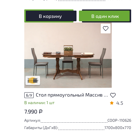
В корзину
В один клик
В избранное
Товар может иметь незначительные
повреждения и/или следы эксплуатации,
не влияющие на удобство его
использования
Удовлетворительный износ
Стол прямоугольный Массив Орех
Б/У
В наличии: 1 шт
4.5
7.990
Р
Артикул:
СООР-110626
Габариты (ДxГxВ):
1700x800x770