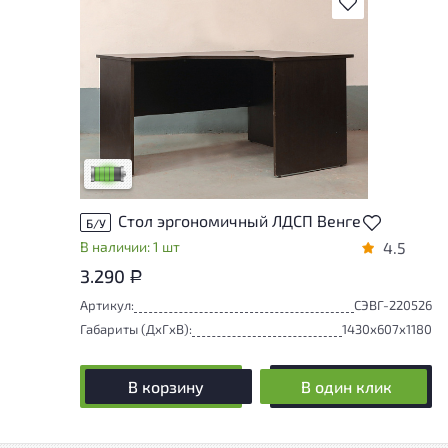
В избранное
У товара присутствуют незначительные
следы эксплуатации, не влияющие на
удобство его использования
Низкая степень износа
Стол эргономичный ЛДСП Венге
Б/У
В наличии: 1 шт
4.5
3.290
Р
Артикул:
СЭВГ-220526
Габариты (ДxГxВ):
1430x607x1180
В корзину
В один клик