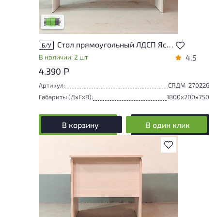
удобство его использования
Низкая степень износа
Стол прямоугольный ЛДСП Ясень шимо Россия
Б/У
В наличии: 2 шт
4.5
4.390
Р
Артикул:
СПДМ-270226
Габариты (ДxГxВ):
1800x700x750
В корзину
В один клик
В избранное
У товара присутствуют незначительные
следы эксплуатации, не влияющие на
удобство его использования