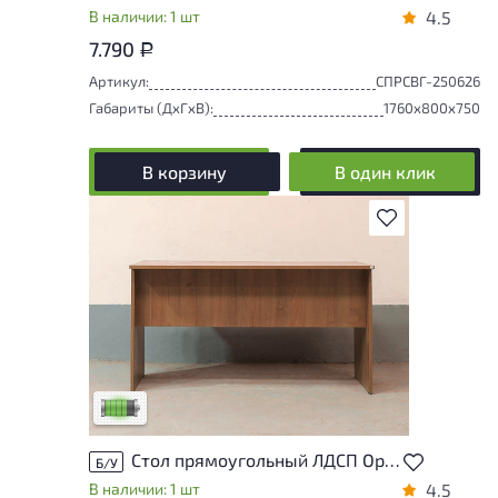
В наличии: 1 шт
4.5
7.790
Р
Артикул:
СПРСВГ-250626
Габариты (ДxГxВ):
1760x800x750
В корзину
В один клик
В избранное
У товара присутствуют незначительные
следы эксплуатации, не влияющие на
удобство его использования
Низкая степень износа
Стол прямоугольный ЛДСП Орех
Б/У
В наличии: 1 шт
4.5