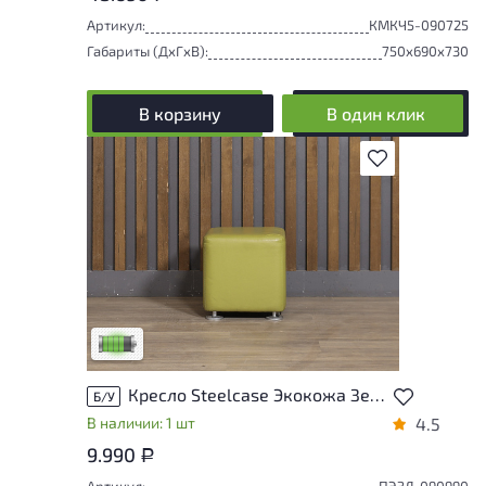
Артикул:
КМКЧ5-090725
Габариты (ДxГxВ):
750x690x730
В корзину
В один клик
В избранное
У товара присутствуют незначительные
следы эксплуатации, не влияющие на
удобство его использования
Низкая степень износа
Кресло Steelcase Экокожа Зелёный Франция
Б/У
В наличии: 1 шт
4.5
9.990
Р
Артикул:
ПЭЗЛ-090990