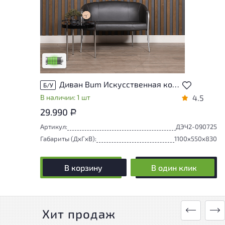
У товара присутствуют незначительные
следы эксплуатации, не влияющие на
удобство его использования
Низкая степень износа
Диван Bum Искусственная кожа Чёрный
Б/У
В наличии: 1 шт
4.5
29.990
Р
Артикул:
ДЭЧ2-090725
Габариты (ДxГxВ):
1100x550x830
В корзину
В один клик
Хит продаж