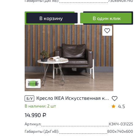
Габариты (ДxГxВ):
730x640x740
В корзину
В один клик
В избранное
У товара присутствуют незначительные
следы эксплуатации, не влияющие на
удобство его использования
Низкая степень износа
Кресло IKEA Искусственная кожа Коричневый Польша
Б/У
В наличии: 2 шт
4.5
14.990
Р
Артикул:
КЭКЧ-031225
Габариты (ДxГxВ):
800x740x600