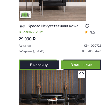
У товара присутствуют незначительные
следы эксплуатации, не влияющие на
удобство его использования
Низкая степень износа
Кресло Искусственная кожа Чёрный Германия
Б/У
В наличии: 2 шт
4.5
29.990
Р
Артикул:
КЭЧ-090725
Габариты (ДxГxВ):
870x850x620
В корзину
В один клик
В избранное
У товара присутствуют незначительные
следы эксплуатации, не влияющие на