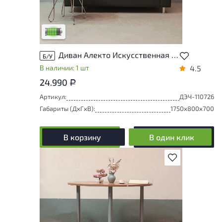
У товара присутствуют незначительные
следы эксплуатации, не влияющие на
удобство его использования
Низкая степень износа
Диван Алекто Искусственная кожа Чёрный
Б/У
В наличии: 1 шт
4.5
24.990
Р
Артикул:
ДЭЧ-110726
Габариты (ДxГxВ):
1750x800x700
В корзину
В один клик
В избранное
У товара присутствуют незначительные
следы эксплуатации, не влияющие на