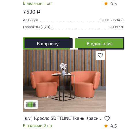
В наличии: 1 шт
4.5
7.590
Р
Артикул:
ЖССР1-160426
Габариты (ДxВ):
790x720
В корзину
В один клик
В избранное
У товара присутствуют незначительные
следы эксплуатации, не влияющие на
удобство его использования
Низкая степень износа
Кресло SOFTLINE Ткань Красный Дания
Б/У
В наличии: 2 шт
4.5