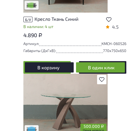
Низкая степень износа
Кресло Ткань Синий
Б/У
В наличии: 4 шт
4.5
4.890
Р
Артикул:
КМСН-060526
Габариты (ДxГxВ):
770x750x650
В корзину
В один клик
В избранное
Состояние товара приближено к новому,
могут присутствовать незначительные
следы эксплуатации
500.000
Р
Низкая степень износа
Цена нового