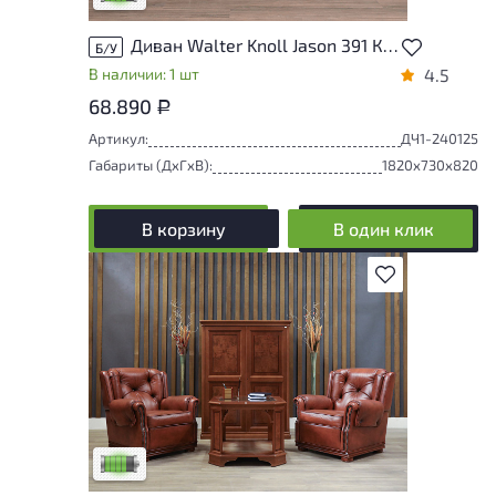
Диван Walter Knoll Jason 391 Кожа Чёрный Германия
Б/У
В наличии: 1 шт
4.5
68.890
Р
Артикул:
ДЧ1-240125
Габариты (ДxГxВ):
1820x730x820
В корзину
В один клик
В избранное
У товара присутствуют незначительные
следы эксплуатации, не влияющие на
удобство его использования
Низкая степень износа