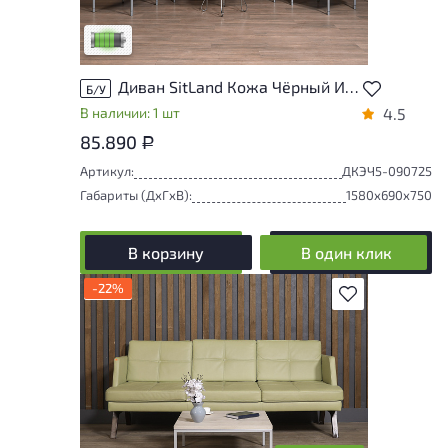
удобство его использования
Низкая степень износа
Диван SitLand Кожа Чёрный Италия
Б/У
В наличии: 1 шт
4.5
85.890
Р
Артикул:
ДКЭЧ5-090725
Габариты (ДxГxВ):
1580x690x750
В корзину
В один клик
-22%
В избранное
У товара присутствуют незначительные
следы эксплуатации, не влияющие на
удобство его использования