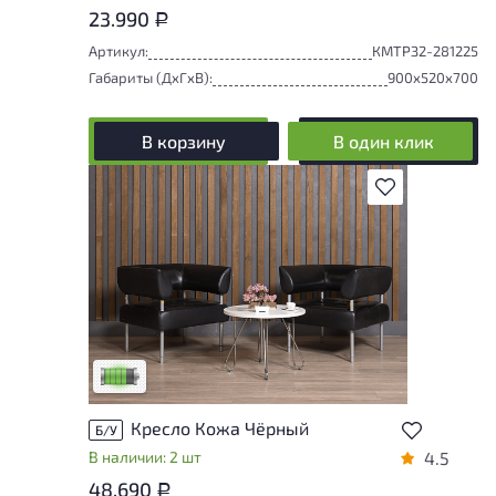
23.990
Р
Артикул:
КМТРЗ2-281225
Габариты (ДxГxВ):
900x520x700
В корзину
В один клик
В избранное
У товара присутствуют незначительные
следы эксплуатации, не влияющие на
удобство его использования
Низкая степень износа
Кресло Кожа Чёрный
Б/У
В наличии: 2 шт
4.5
48.690
Р