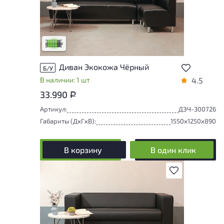
У товара присутствуют незначительные
следы эксплуатации, не влияющие на
удобство его использования
Низкая степень износа
Диван Экокожа Чёрный
Б/У
В наличии: 1 шт
4.5
33.990
Р
Артикул:
ДЭЧ-300726
Габариты (ДxГxВ):
1550x1250x890
В корзину
В один клик
В избранное