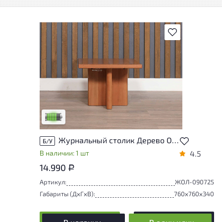
В избранное
У товара присутствуют незначительные
следы эксплуатации, не влияющие на
удобство его использования
Низкая степень износа
Журнальный столик Дерево Ольха
Б/У
В наличии: 1 шт
4.5
14.990
Р
Артикул:
ЖОЛ-090725
Габариты (ДxГxВ):
760x760x340