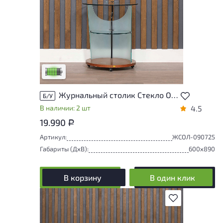
У товара присутствуют незначительные
следы эксплуатации, не влияющие на
удобство его использования
Низкая степень износа
Журнальный столик Стекло Ольха
Б/У
В наличии: 2 шт
4.5
19.990
Р
Артикул:
ЖСОЛ-090725
Габариты (ДxВ):
600x890
В корзину
В один клик
В избранное