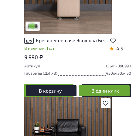
У товара присутствуют незначительные
следы эксплуатации, не влияющие на
удобство его использования
Низкая степень износа
Кресло Steelcase Экокожа Бежевый Франция
Б/У
В наличии: 1 шт
4.5
9.990
Р
Артикул:
ПЭБЖ-090990
Габариты (ДxГxВ):
430x430x450
В корзину
В один клик
В избранное