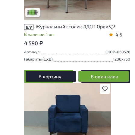
удобство его использования
Низкая степень износа
Журнальный столик ЛДСП Орех
Б/У
В наличии: 1 шт
4.5
4.590
Р
Артикул:
СКОР-060526
Габариты (ДxВ):
1200x750
В корзину
В один клик
В избранное
У товара присутствуют незначительные
следы эксплуатации, не влияющие на
удобство его использования