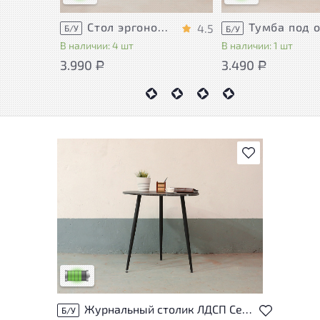
Стол эргономичный ЛДСП Венге
4.5
Б/У
Б/У
В наличии: 4 шт
В наличии: 1 шт
3.990
3.490
Р
Р
В избранное
У товара присутствуют незначительные
следы эксплуатации, не влияющие на
удобство его использования
Низкая степень износа
Журнальный столик ЛДСП Серый
Б/У