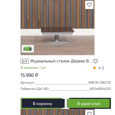
В избранное
У товара присутствуют незначительные
следы эксплуатации, не влияющие на
удобство его использования
Низкая степень износа
Журнальный столик Дерево Венге
Б/У
В наличии: 1 шт
4.5
15.990
Р
Артикул:
ЖВГМ-090725
Габариты (ДxГxВ):
600x600x250
В корзину
В один клик
В избранное