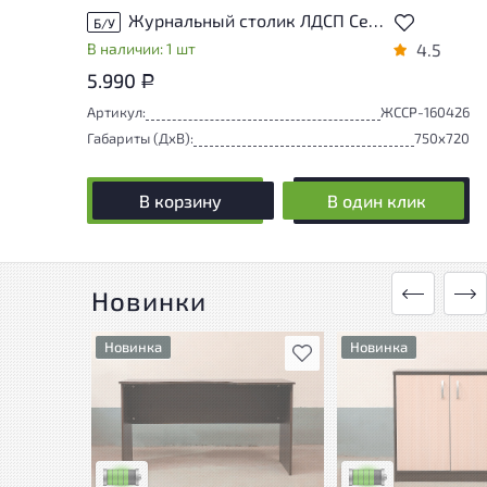
Журнальный столик ЛДСП Серый
Б/У
В наличии: 1 шт
4.5
5.990
Р
Артикул:
ЖССР-160426
Габариты (ДxВ):
750x720
В корзину
В один клик
Новинки
Новинка
Новинка
В избранное
У товара присутствуют
У товара присутству
незначительные следы
незначительные сле
эксплуатации, не влияющие
эксплуатации, не в
на удобство его
на удобство его
использования
использования
Низкая степень износа
Низкая степень изн