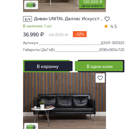
120.000
Р
Низкая степень износа
Цена нового
Диван UNITAL Даллас Искусственная кожа Зелёный Россия
Б/У
В наличии: 1 шт
4.5
36.990
46.890
-22%
Р
Р
Артикул:
ДЭЗЛ-300925
Габариты (ДxГxВ):
2090x900x720
В корзину
В один клик
В избранное
У товара присутствуют незначительные
следы эксплуатации, не влияющие на
удобство его использования
Низкая степень износа