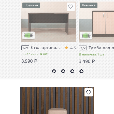
Новинка
Новинка
В избранное
У товара присутствуют
У товара присутству
незначительные следы
незначительные сле
эксплуатации, не влияющие
эксплуатации, не в
на удобство его
на удобство его
использования
использования
Низкая степень износа
Низкая степень изн
Стол эргономичный ЛДСП Венге
4.5
Б/У
Б/У
В наличии: 4 шт
В наличии: 1 шт
3.990
3.490
Р
Р
В избранное