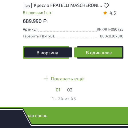
Кресло FRATELLI MASCHERONI Кожа Коричневый Италия
Б/У
В наличии: 1 шт
4.5
689.990
Р
Артикул:
КРКЖТ-090725
Габариты (ДxГxВ):
800x830x810
В корзину
В один клик
Показать ещё
01
02
1 - 24
из
45
Обратная связь