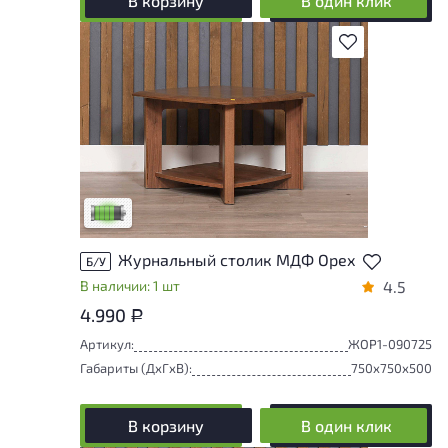
В корзину
В один клик
В избранное
У товара присутствуют незначительные
следы эксплуатации, не влияющие на
удобство его использования
Низкая степень износа
Журнальный столик МДФ Орех
Б/У
В наличии: 1 шт
4.5
4.990
Р
Артикул:
ЖОР1-090725
Габариты (ДxГxВ):
750x750x500
В корзину
В один клик