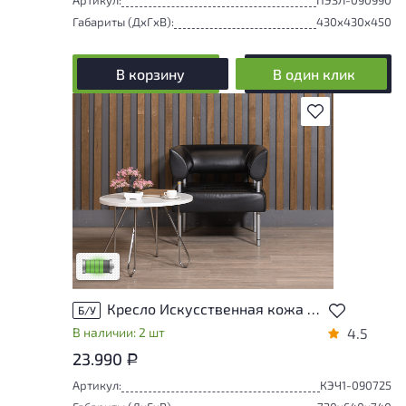
Габариты (ДxГxВ):
430x430x450
В корзину
В один клик
В избранное
У товара присутствуют незначительные
следы эксплуатации, не влияющие на
удобство его использования
Низкая степень износа
Кресло Искусственная кожа Чёрный
Б/У
В наличии: 2 шт
4.5
23.990
Р
Артикул:
КЭЧ1-090725