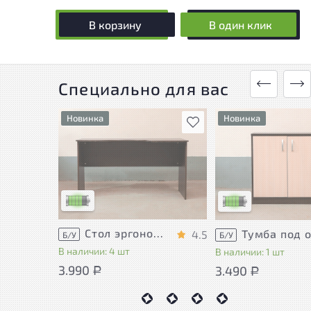
В корзину
В один клик
Специально для вас
Новинка
Новинка
В избранное
У товара присутствуют
У товара присутству
незначительные следы
незначительные сле
эксплуатации, не влияющие
эксплуатации, не в
на удобство его
на удобство его
использования
использования
Низкая степень износа
Низкая степень изн
Стол эргономичный ЛДСП Венге
4.5
Б/У
Б/У
В наличии: 4 шт
В наличии: 1 шт
3.990
3.490
Р
Р