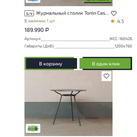
Журнальный столик Tonin Casa Eliseo Brushed Стекло Серый Италия
Б/У
В наличии: 1 шт
4.5
189.990
Р
Артикул:
ЖСС-160426
Габариты (ДxВ):
1200x760
В корзину
В один клик
В избранное
У товара присутствуют незначительные
следы эксплуатации, не влияющие на
удобство его использования
Низкая степень износа