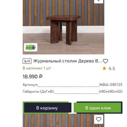
У товара присутствуют незначительные
следы эксплуатации, не влияющие на
удобство его использования
Низкая степень износа
Журнальный столик Дерево Вишня
Б/У
В наличии: 1 шт
4.5
18.990
Р
Артикул:
ЖВШ-090725
Габариты (ДxГxВ):
490x490x450
В корзину
В один клик
В избранное