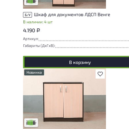
Низкая степень износа
Шкаф для документов ЛДСП Венге
Б/У
В наличии: 4 шт
4.190
Р
Артикул:
Габариты (ДxГxВ):
В корзину
Новинка
В избранное
У товара присутствуют незначительные
следы эксплуатации, не влияющие на
удобство его использования
Низкая степень износа