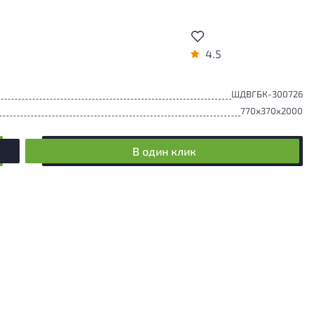
4.5
ШДВГБК-300726
770x370x2000
В один клик