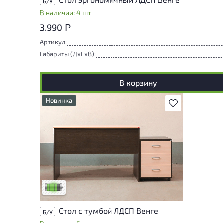
Б/У
В наличии: 4 шт
3.990
Р
Артикул:
Габариты (ДxГxВ):
В корзину
Новинка
В избранное
У товара присутствуют незначительные
следы эксплуатации, не влияющие на
удобство его использования
Низкая степень износа
Стол с тумбой ЛДСП Венге
Б/У