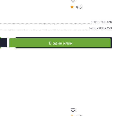
4.5
СЭВГ-300726
1400x700x750
В один клик