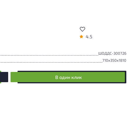
4.5
ШОДДС-300726
710x350x1810
В один клик