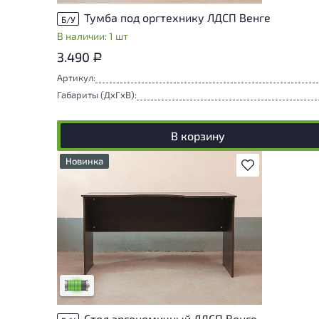
Тумба под оргтехнику ЛДСП Венге
Б/У
В наличии: 1 шт
3.490
Р
Артикул:
Габариты (ДxГxВ):
В корзину
Новинка
В избранное
У товара присутствуют незначительные
следы эксплуатации, не влияющие на
удобство его использования
Низкая степень износа
Стол эргономичный ЛДСП Венге