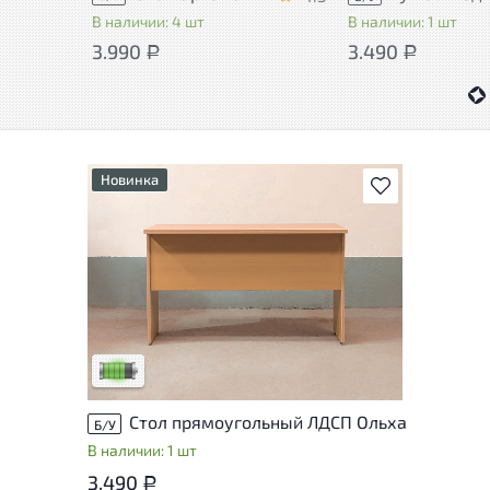
В наличии: 4 шт
В наличии: 1 шт
3.990
3.490
Р
Р
Новинка
В избранное
У товара присутствуют незначительные
следы эксплуатации, не влияющие на
удобство его использования
Низкая степень износа
Стол прямоугольный ЛДСП Ольха
Б/У
В наличии: 1 шт
3.490
Р