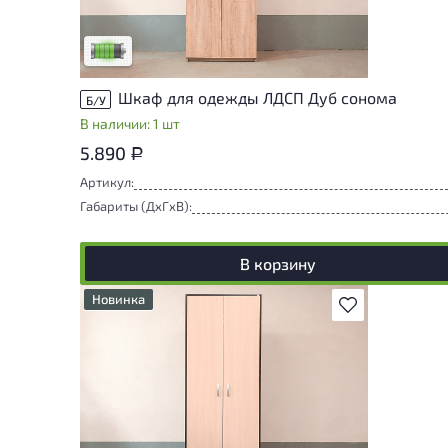
следы эксплуатации, не влияющие на
удобство его использования
Низкая степень износа
Шкаф для одежды ЛДСП Дуб сонома
Б/У
В наличии: 1 шт
5.890
Р
Артикул:
Габариты (ДxГxВ):
В корзину
Новинка
В избранное
У товара присутствуют незначительные
следы эксплуатации, не влияющие на
удобство его использования