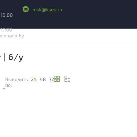
msk@ikses.ru
10:00
-
17:00
рсонала бу
 | б/у
Выводить
24
48
72
м
по: