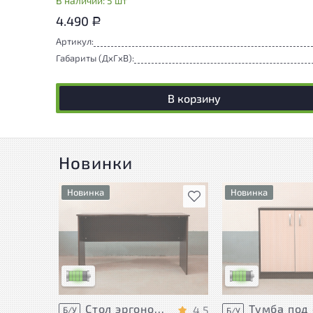
В наличии: 5 шт
4.490
Р
Артикул:
Габариты (ДxГxВ):
В корзину
Новинки
Новинка
Новинка
В избранное
У товара присутствуют
У товара присутст
незначительные следы
незначительные сл
эксплуатации, не влияющие
эксплуатации, не 
на удобство его
на удобство его
использования
использования
Низкая степень износа
Низкая степень из
Стол эргономичный ЛДСП Венге
4.5
Б/У
Б/У