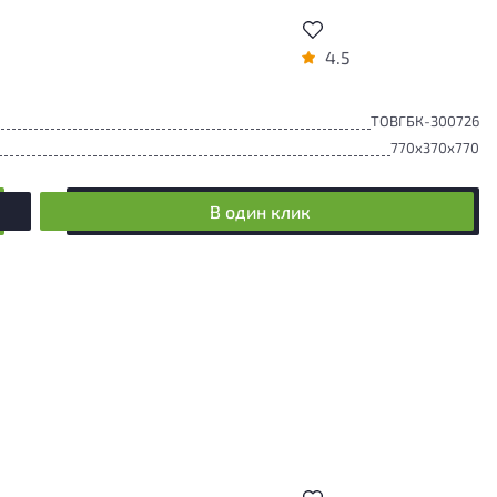
4.5
ТОВГБК-300726
770x370x770
В один клик