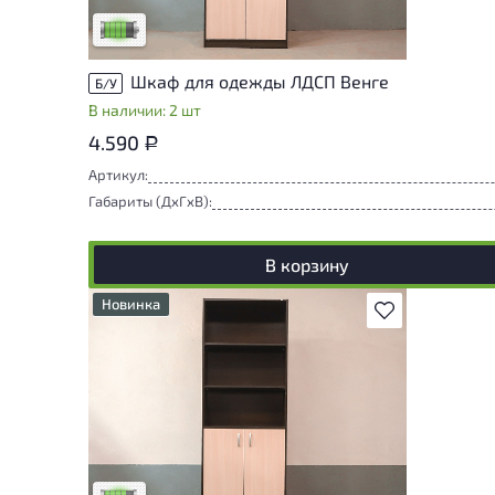
Низкая степень износа
Шкаф для одежды ЛДСП Венге
Б/У
В наличии: 2 шт
4.590
Р
Артикул:
Габариты (ДxГxВ):
В корзину
Новинка
В избранное
У товара присутствуют незначительные
следы эксплуатации, не влияющие на
удобство его использования