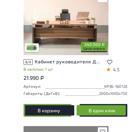
У товара присутствуют незначительные
следы эксплуатации, не влияющие на
удобство его использования
340.000
Р
Низкая степень износа
Цена нового
Кабинет руководителя Дипломат Шпон Зебрано Россия
Б/У
В наличии: 1 шт
4.5
21.990
Р
Артикул:
КРЗБ-160726
Габариты (ДxГxВ):
2000x1000x750
В корзину
В один клик
В избранное