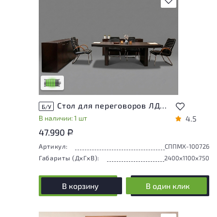
У товара присутствуют незначительные
следы эксплуатации, не влияющие на
удобство его использования
Низкая степень износа
Стол для переговоров ЛДСП Махагон
Б/У
В наличии: 1 шт
4.5
47.990
Р
Артикул:
СППМХ-100726
Габариты (ДxГxВ):
2400x1100x750
В корзину
В один клик