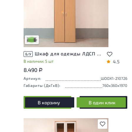
У товара присутствуют незначительные
следы эксплуатации, не влияющие на
удобство его использования
Низкая степень износа
Шкаф для одежды ЛДСП Ольха
Б/У
В наличии: 5 шт
4.5
8.490
Р
Артикул:
ШООХ1-210726
Габариты (ДxГxВ):
760x360x1970
В корзину
В один клик
В избранное