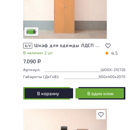
У товара присутствуют незначительные
следы эксплуатации, не влияющие на
удобство его использования
Низкая степень износа
Шкаф для одежды ЛДСП Ольха
Б/У
В наличии: 2 шт
4.5
7.090
Р
Артикул:
ШООХ-210726
Габариты (ДxГxВ):
800x400x2070
В корзину
В один клик
В избранное