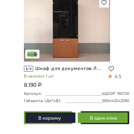
В избранное
У товара присутствуют незначительные
следы эксплуатации, не влияющие на
удобство его использования
Низкая степень износа
Шкаф для документов ЛДСП Орех
Б/У
В наличии: 1 шт
4.5
8.190
Р
Артикул:
ШДСОР-160726
Габариты (ДxГxВ):
900x420x2060
В корзину
В один клик