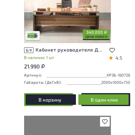
У товара присутствуют незначительные
следы эксплуатации, не влияющие на
удобство его использования
340.000
Р
Низкая степень износа
Цена нового
Кабинет руководителя Дипломат Шпон Зебрано Россия
Б/У
В наличии: 1 шт
4.5
21.990
Р
Артикул:
КРЗБ-160726
Габариты (ДxГxВ):
2000x1000x750
В корзину
В один клик
В избранное