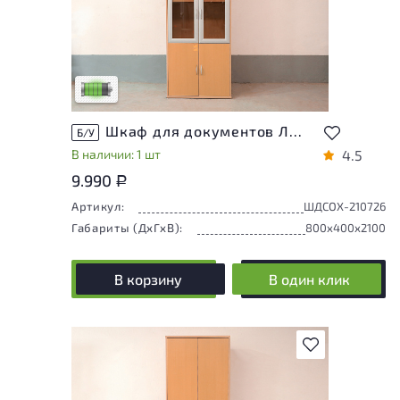
У товара присутствуют незначительные
следы эксплуатации, не влияющие на
удобство его использования
Низкая степень износа
Шкаф для документов ЛДСП Ольха
Б/У
В наличии: 1 шт
4.5
9.990
Р
Артикул:
ШДСОХ-210726
Габариты (ДxГxВ):
800x400x2100
В корзину
В один клик
В избранное