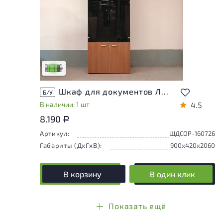
У товара присутствуют незначительные
следы эксплуатации, не влияющие на
удобство его использования
Низкая степень износа
Шкаф для документов ЛДСП Орех
Б/У
В наличии: 1 шт
4.5
8.190
Р
Артикул:
ШДСОР-160726
Габариты (ДxГxВ):
900x420x2060
В корзину
В один клик
Показать ещё