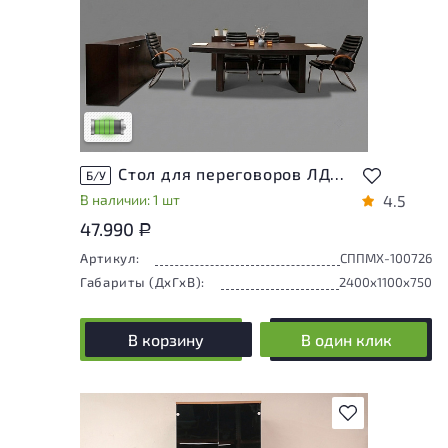
У товара присутствуют незначительные
следы эксплуатации, не влияющие на
удобство его использования
Низкая степень износа
Стол для переговоров ЛДСП Махагон
Б/У
В наличии: 1 шт
4.5
47.990
Р
Артикул:
СППМХ-100726
Габариты (ДxГxВ):
2400x1100x750
В корзину
В один клик
В избранное