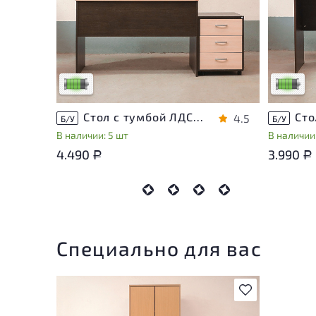
У товара присутствуют незначительные
У товара
следы эксплуатации, не влияющие на
следы эк
удобство его использования
удобство
Низкая степень износа
Низкая с
Стол с тумбой ЛДСП Венге
4.5
Б/У
Б/У
В наличии: 5 шт
В наличии
4.490
3.990
Р
Р
Специально для вас
В избранное