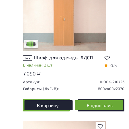
У товара присутствуют незначительные
следы эксплуатации, не влияющие на
удобство его использования
Низкая степень износа
Шкаф для одежды ЛДСП Ольха
Б/У
В наличии: 2 шт
4.5
7.090
Р
Артикул:
ШООХ-210726
Габариты (ДxГxВ):
800x400x2070
В корзину
В один клик
В избранное