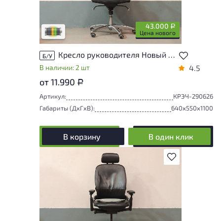
влияющих на удобство его
использования. Подробнее об износе в
разделе характеристики.
43.000
Р
Разная степень износа
Цена нового
Кресло руководителя Новый Стиль Искусственная кожа Чёрный Беларусь
Б/У
В наличии: 2 шт
4.5
от 11.990
Р
Артикул:
КРЭЧ-290626
Габариты (ДxГxВ):
640x550x1100
В корзину
В один клик
В избранное
У товара присутствуют незначительные
следы эксплуатации, не влияющие на