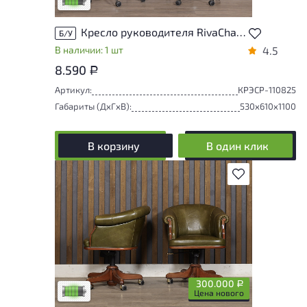
Кресло руководителя RivaChair Hugo Искусственная кожа Серый Россия
Б/У
В наличии: 1 шт
4.5
8.590
Р
Артикул:
КРЭСР-110825
Габариты (ДxГxВ):
530x610x1100
В корзину
В один клик
В избранное
У товара присутствуют незначительные
следы эксплуатации, не влияющие на
удобство его использования
300.000
Р
Низкая степень износа
Цена нового