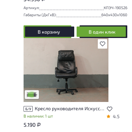
Артикул:
КПЭЧ-190526
Габариты (ДxГxВ):
640x430x1060
В корзину
В один клик
В избранное
У товара присутствуют незначительные
следы эксплуатации, не влияющие на
удобство его использования
Низкая степень износа
Кресло руководителя Искусственная кожа Чёрный
Б/У
В наличии: 1 шт
4.5
5.190
Р