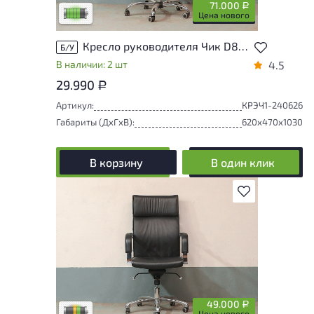
71.000
Р
Низкая степень износа
Цена нового
Кресло руководителя Чик D80 Искусственная кожа Чёрный Италия
Б/У
В наличии: 2 шт
4.5
29.990
Р
Артикул:
КРЭЧ1-240626
Габариты (ДxГxВ):
620x470x1030
В корзину
В один клик
В избранное
Товар представлен с разной степенью
износа. От незначительных следов
эксплуатации до мелких повреждений, не
влияющих на удобство его
использования. Подробнее об износе в
разделе характеристики.
49.000
Р
Разная степень износа
Цена нового