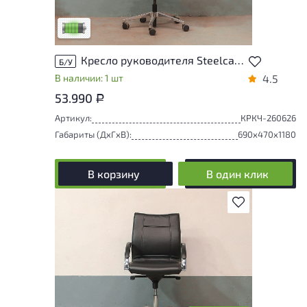
удобство его использования
Низкая степень износа
Кресло руководителя Steelcase Leap V2 Кожа Чёрный Франция
Б/У
В наличии: 1 шт
4.5
53.990
Р
Артикул:
КРКЧ-260626
Габариты (ДxГxВ):
690x470x1180
В корзину
В один клик
В избранное
У товара присутствуют незначительные
следы эксплуатации, не влияющие на
удобство его использования