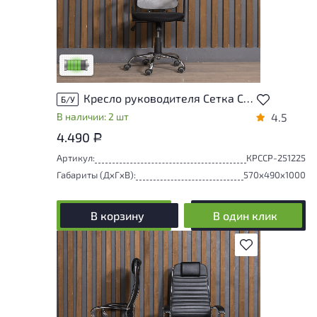
У товара присутствуют незначительные
следы эксплуатации, не влияющие на
удобство его использования
Низкая степень износа
Кресло руководителя Сетка Серый
Б/У
В наличии: 2 шт
4.5
4.490
Р
Артикул:
КРССР-251225
Габариты (ДxГxВ):
570x490x1000
В корзину
В один клик
В избранное