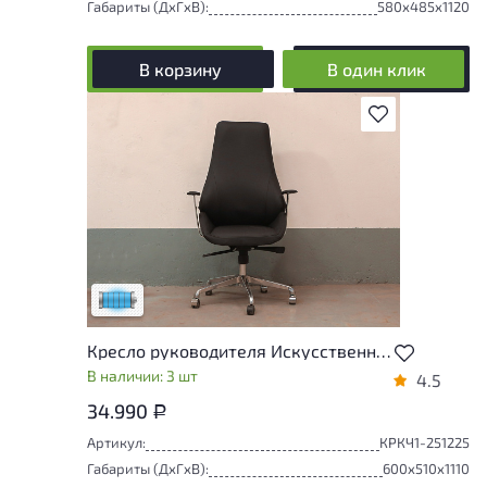
Габариты (ДxГxВ):
580x485x1120
В корзину
В один клик
В избранное
Состояние товара приближено к новому,
могут присутствовать незначительные
следы эксплуатации
Низкая степень износа
Кресло руководителя Искусственная кожа Чёрный
В наличии: 3 шт
4.5
34.990
Р
Артикул:
КРКЧ1-251225
Габариты (ДxГxВ):
600x510x1110