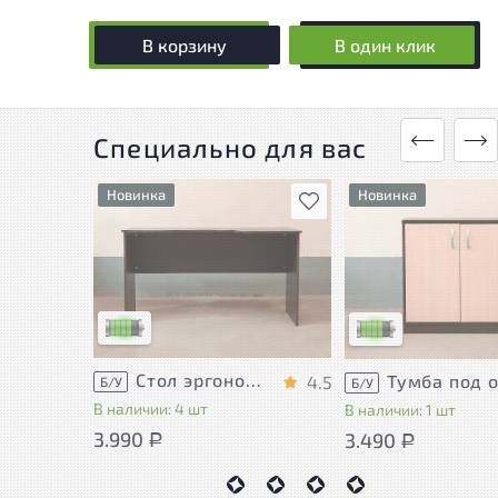
В корзину
В один клик
Специально для вас
Новинка
Новинка
В избранное
У товара присутствуют
У товара присутству
незначительные следы
незначительные сле
эксплуатации, не влияющие
эксплуатации, не в
на удобство его
на удобство его
использования
использования
Низкая степень износа
Низкая степень изн
Стол эргономичный ЛДСП Венге
4.5
Б/У
Б/У
В наличии: 4 шт
В наличии: 1 шт
3.990
3.490
Р
Р