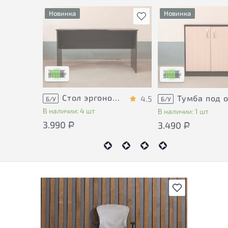
Новинка
Новинка
В избранное
У товара присутствуют
У товара присутству
незначительные следы
незначительные сле
эксплуатации, не влияющие
эксплуатации, не в
на удобство его
на удобство его
использования
использования
Низкая степень износа
Низкая степень изн
Стол эргономичный ЛДСП Венге
4.5
Б/У
Б/У
В наличии: 4 шт
В наличии: 1 шт
3.990
3.490
Р
Р
В избранное