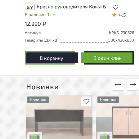
Кресло руководителя Кожа Бежевый Италия
Б/У
В наличии: 1 шт
4.5
12.990
Р
Артикул:
КРКБ-230626
Габариты (ДxГxВ):
580x420x850
В корзину
В один клик
Новинки
Новинка
Новинка
В избранное
У товара присутствуют
У товара присутству
незначительные следы
незначительные сле
эксплуатации, не влияющие
эксплуатации, не в
на удобство его
на удобство его
использования
использования
Низкая степень износа
Низкая степень изн