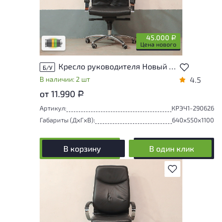
эксплуатации до мелких повреждений, не
влияющих на удобство его
использования. Подробнее об износе в
разделе характеристики.
45.000
Р
Разная степень износа
Цена нового
Кресло руководителя Новый Стиль Искусственная кожа Чёрный Беларусь
Б/У
В наличии: 2 шт
4.5
от 11.990
Р
Артикул:
КРЭЧ1-290626
Габариты (ДxГxВ):
640x550x1100
В корзину
В один клик
В избранное
Товар представлен с разной степенью
износа. От незначительных следов
эксплуатации до мелких повреждений, не