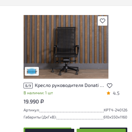
В избранное
Состояние товара приближено к новому,
могут присутствовать незначительные
следы эксплуатации
Низкая степень износа
Кресло руководителя Donati Сетка Чёрный
Б/У
В наличии: 1 шт
4.5
19.990
Р
Артикул:
КРТЧ-240126
Габариты (ДxГxВ):
610x550x1160