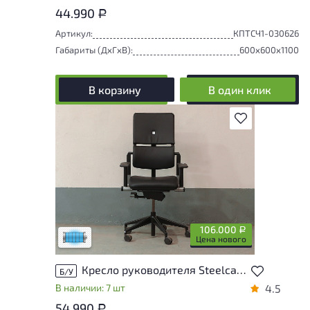
44.990
Р
Артикул:
КПТСЧ1-030626
Габариты (ДxГxВ):
600x600x1100
В корзину
В один клик
В избранное
Состояние товара приближено к новому,
могут присутствовать незначительные
следы эксплуатации
106.000
Р
Низкая степень износа
Цена нового
Кресло руководителя Steelcase Please 2 Ergonomic Искусственная кожа Чёрный Франция
Б/У
В наличии: 7 шт
4.5
54.990
Р