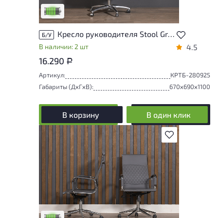
Низкая степень износа
Кресло руководителя Stool Group Lancet Ткань Серый Китай
Б/У
В наличии: 2 шт
4.5
16.290
Р
Артикул:
КРТБ-280925
Габариты (ДxГxВ):
670x690x1100
В корзину
В один клик
В избранное
У товара присутствуют незначительные
следы эксплуатации, не влияющие на
удобство его использования
Низкая степень износа