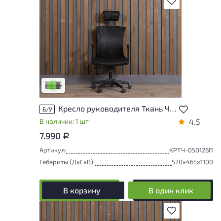
В избранное
У товара присутствуют незначительные
следы эксплуатации, не влияющие на
удобство его использования
Низкая степень износа
Кресло руководителя Ткань Чёрный
Б/У
В наличии: 1 шт
4.5
7.990
Р
Артикул:
КРТЧ-050126П
Габариты (ДxГxВ):
570x465x1100
В корзину
В один клик
В избранное