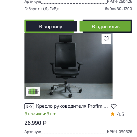
Артикул:
КРЭЧ-260426
Габариты (ДxГxВ):
640x480x1200
В корзину
В один клик
В избранное
У товара присутствуют незначительные
следы эксплуатации, не влияющие на
удобство его использования
Низкая степень износа
Кресло руководителя Profim Кожа Чёрный Польша
Б/У
В наличии: 3 шт
4.5
26.990
Р
Артикул:
КРКЧ-050326