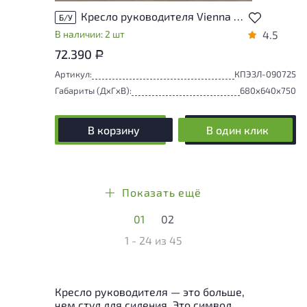
Кресло руководителя Vienna Origgi Salotti 607 Искусственная кожа Зелёный Италия
Б/У
В наличии: 2 шт
4.5
72.390
Р
Артикул:
КПЭЗЛ-090725
Габариты (ДxГxВ):
680x640x750
В корзину
В один клик
Показать ещё
01
02
1 - 24
из
45
Кресло руководителя — это больше,
чем стул для сидения. Это символ