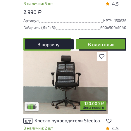
В наличии: 5 шт
4.5
2.990
Р
Артикул:
КРТЧ-150626
Габариты (ДxГxВ):
600x500x1040
В корзину
В один клик
В избранное
У товара присутствуют незначительные
следы эксплуатации, не влияющие на
удобство его использования
120.000
Р
Низкая степень износа
Цена нового
Кресло руководителя Steelcase Think V2 Ткань Чёрный Франция
Б/У
В наличии: 2 шт
4.5