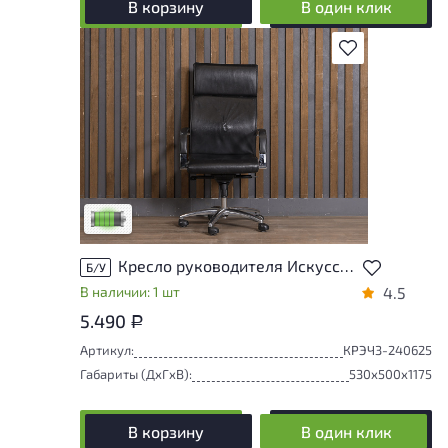
В корзину
В один клик
В избранное
У товара присутствуют незначительные
следы эксплуатации, не влияющие на
удобство его использования
Низкая степень износа
Кресло руководителя Искусственная кожа Чёрный
Б/У
В наличии: 1 шт
4.5
5.490
Р
Артикул:
КРЭЧ3-240625
Габариты (ДxГxВ):
530x500x1175
В корзину
В один клик