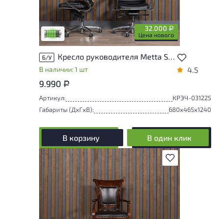
У товара присутствуют незначительные
следы эксплуатации, не влияющие на
удобство его использования
32.000
Р
Низкая степень износа
Цена нового
Кресло руководителя Metta SAMURAI K-1.04 Искусственная кожа Чёрный Россия
Б/У
В наличии: 1 шт
4.5
9.990
Р
Артикул:
КРЭЧ-031225
Габариты (ДxГxВ):
680x465x1240
В корзину
В один клик
В избранное
У товара присутствуют незначительные
следы эксплуатации, не влияющие на