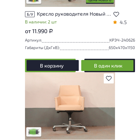
Кресло руководителя Новый Стиль Искусственная кожа Чёрный Беларусь
Б/У
В наличии: 2 шт
4.5
от 11.990
Р
Артикул:
КРЭЧ-240626
Габариты (ДxГxВ):
650x470x1150
В корзину
В один клик
В избранное
У товара присутствуют незначительные
следы эксплуатации, не влияющие на
удобство его использования
Низкая степень износа