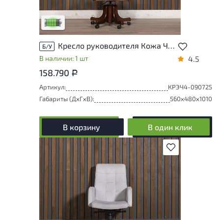
удобство его использования
Низкая степень износа
Кресло руководителя Кожа Чёрный Импорт
Б/У
В наличии: 1 шт
4.5
158.790
Р
Артикул:
КРЭЧ4-090725
Габариты (ДxГxВ):
560x480x1010
В корзину
В один клик
В избранное
У товара присутствуют незначительные
следы эксплуатации, не влияющие на
удобство его использования