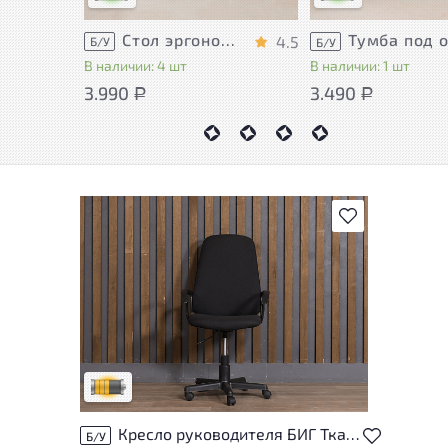
Стол эргономичный ЛДСП Венге
4.5
Б/У
Б/У
В наличии: 4 шт
В наличии: 1 шт
3.990
3.490
Р
Р
В избранное
Товар может иметь незначительные
повреждения и/или следы эксплуатации,
не влияющие на удобство его
использования
Удовлетворительный износ
Кресло руководителя БИГ Ткань Чёрный Россия
Б/У