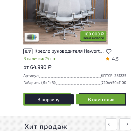
Товар представлен с низкими степенями
износа. От состояния, приближенного к
новому, до незначительных следов
эксплуатации. Подробнее об износе в
разделе характеристики.
180.000
Р
Низкая степень износа
Цена нового
Кресло руководителя Haworth Fern Ткань Серый Германия
Б/У
В наличии: 74 шт
4.5
от 64.990
Р
Артикул:
КПТСР-281225
Габариты (ДxГxВ):
720x450x1100
В корзину
В один клик
Хит продаж