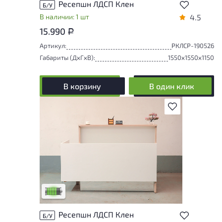
Ресепшн ЛДСП Клен
Б/У
В наличии: 1 шт
4.5
15.990
Р
Артикул:
РКЛСР-190526
Габариты (ДxГxВ):
1550x1550x1150
В корзину
В один клик
В избранное
У товара присутствуют незначительные
следы эксплуатации, не влияющие на
удобство его использования
Низкая степень износа
Ресепшн ЛДСП Клен
Б/У