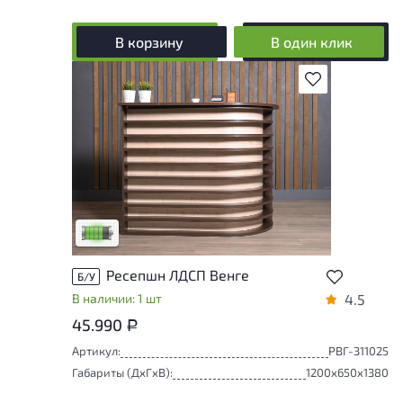
В корзину
В один клик
В избранное
У товара присутствуют незначительные
следы эксплуатации, не влияющие на
удобство его использования
Низкая степень износа
Ресепшн ЛДСП Венге
Б/У
В наличии: 1 шт
4.5
45.990
Р
Артикул:
РВГ-311025
Габариты (ДxГxВ):
1200x650x1380