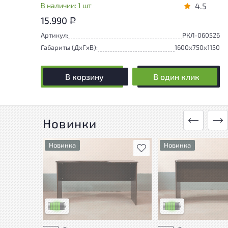
В наличии: 1 шт
4.5
15.990
Р
Артикул:
РКЛ-060526
Габариты (ДxГxВ):
1600x750x1150
В корзину
В один клик
Новинки
Новинка
Новинка
В избранное
У товара присутствуют
У товара присутству
незначительные следы
незначительные сле
эксплуатации, не влияющие
эксплуатации, не в
на удобство его
на удобство его
использования
использования
Низкая степень износа
Низкая степень изн