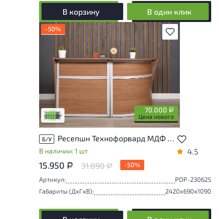
В корзину
В один клик
-50%
В избранное
У товара присутствуют незначительные
следы эксплуатации, не влияющие на
удобство его использования
70.000
Р
Низкая степень износа
Цена нового
Ресепшн Технофорвард МДФ Орех Россия
Б/У
В наличии: 1 шт
4.5
15.950
31.890
-50%
Р
Р
Артикул:
РОР-230625
Габариты (ДxГxВ):
2420x690x1090