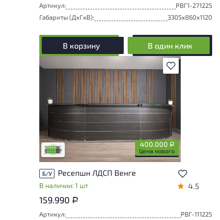
Артикул:
РВГ1-271225
Габариты (ДxГxВ):
3305x860x1120
В корзину
В один клик
В избранное
У товара присутствуют незначительные
следы эксплуатации, не влияющие на
удобство его использования
400.000
Р
Низкая степень износа
Цена нового
Ресепшн ЛДСП Венге
Б/У
В наличии: 1 шт
4.5
159.990
Р
Артикул:
РВГ-111225