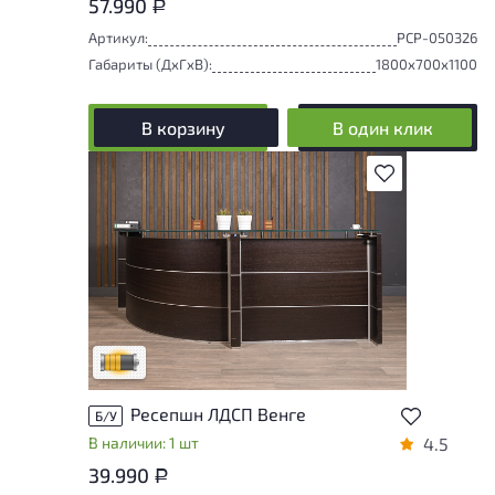
57.990
Р
Артикул:
РСР-050326
Габариты (ДxГxВ):
1800x700x1100
В корзину
В один клик
В избранное
Товар может иметь незначительные
повреждения и/или следы эксплуатации,
не влияющие на удобство его
использования
Удовлетворительный износ
Ресепшн ЛДСП Венге
Б/У
В наличии: 1 шт
4.5
39.990
Р