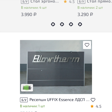
Стол эргономичный ЛДСП Венге
Стол прямо
4.5
Б/У
Б/У
В наличии: 4 шт
В наличии: 2 шт
3.990
3.290
Р
Р
В избранное
У товара присутствуют незначительные
следы эксплуатации, не влияющие на
удобство его использования
Низкая степень износа
Ресепшн UFFIX Essence ЛДСП Серый Италия
Б/У
В наличии: 1 шт
4.5