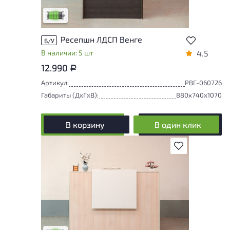
Низкая степень износа
Ресепшн ЛДСП Венге
Б/У
В наличии: 5 шт
4.5
12.990
Р
Артикул:
РВГ-060726
Габариты (ДxГxВ):
880x740x1070
В корзину
В один клик
В избранное
У товара присутствуют незначительные
следы эксплуатации, не влияющие на
удобство его использования