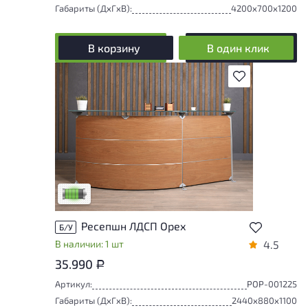
Габариты (ДxГxВ):
4200x700x1200
В корзину
В один клик
В избранное
У товара присутствуют незначительные
следы эксплуатации, не влияющие на
удобство его использования
Низкая степень износа
Ресепшн ЛДСП Орех
Б/У
В наличии: 1 шт
4.5
35.990
Р
Артикул:
РОР-001225
Габариты (ДxГxВ):
2440x880x1100