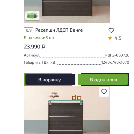
следы эксплуатации, не влияющие на
удобство его использования
Низкая степень износа
Ресепшн ЛДСП Венге
Б/У
В наличии: 5 шт
4.5
23.990
Р
Артикул:
РВГ2-060726
Габариты (ДxГxВ):
1240x740x1070
В корзину
В один клик
В избранное
У товара присутствуют незначительные
следы эксплуатации, не влияющие на
удобство его использования