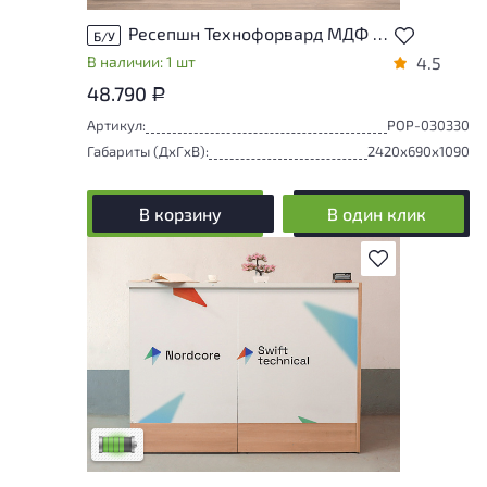
Ресепшн Технофорвард МДФ Орех Россия
Б/У
В наличии: 1 шт
4.5
48.790
Р
Артикул:
РОР-030330
Габариты (ДxГxВ):
2420x690x1090
В корзину
В один клик
В избранное
У товара присутствуют незначительные
следы эксплуатации, не влияющие на
удобство его использования
Низкая степень износа