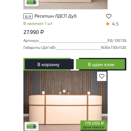
Низкая степень износа
Ресепшн ЛДСП Дуб
Б/У
В наличии: 1 шт
4.5
27.990
Р
Артикул:
РД-130726
Габариты (ДxГxВ):
1630x730x1120
В корзину
В один клик
В избранное
У товара присутствуют незначительные
следы эксплуатации, не влияющие на
удобство его использования
170.000
Р
Низкая степень износа
Цена нового