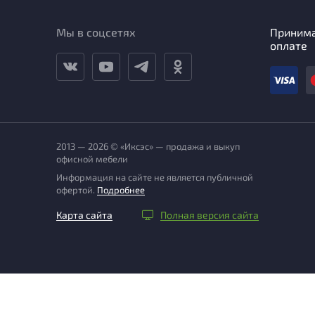
Мы в соцсетях
Приним
оплате
2013 — 2026 © «Иксэс» — продажа и выкуп
офисной мебели
Информация на сайте не является публичной
офертой.
Подробнее
Карта сайта
Полная версия сайта