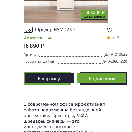
80.000
Р
Цена нового
Шредер HSM 125.2
Б/У
В наличии: 1 шт
4.5
16.890
Р
Артикул:
ШРР-010625
Габариты (ДxГxВ):
440x360x820
В корзину
В один клик
В современном офисе эффективная
работа невозможна без надежной
оргтехники. Принтеры, МФУ,
шредеры, сканеры — это
инструменты, которые
обеспечивают бесперебойный