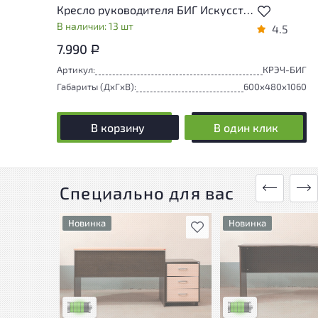
Кресло руководителя БИГ Искусственная кожа Чёрный Россия
В наличии: 13 шт
4.5
7.990
Р
Артикул:
КРЭЧ-БИГ
Габариты (ДxГxВ):
600x480x1060
В корзину
В один клик
Специально для вас
Новинка
Новинка
В избранное
У товара присутствуют
У товара присутству
незначительные следы
незначительные сле
эксплуатации, не влияющие
эксплуатации, не в
на удобство его
на удобство его
использования
использования
Низкая степень износа
Низкая степень изн