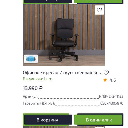
В избранное
Состояние товара приближено к новому,
могут присутствовать незначительные
следы эксплуатации
Низкая степень износа
Офисное кресло Искусственная кожа Чёрный
В наличии: 1 шт
4.5
13.990
Р
Артикул:
КПЭЧ2-241125
Габариты (ДxГxВ):
650x430x970
В корзину
В один клик