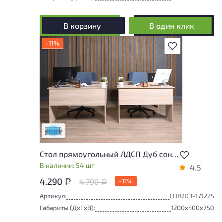
В корзину
В один клик
-11%
В избранное
Состояние товара приближено к новому,
могут присутствовать незначительные
следы эксплуатации
Низкая степень износа
Стол прямоугольный ЛДСП Дуб сонома
В наличии: 54 шт
4.5
4.290
4.790
-11%
Р
Р
Артикул:
СПНДС1-171225
Габариты (ДxГxВ):
1200x500x750