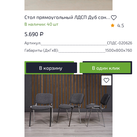
Стол прямоугольный ЛДСП Дуб сонома
В наличии: 40 шт
4.5
5.690
Р
Артикул:
СПДС-020626
Габариты (ДxГxВ):
1500x800x760
В корзину
В один клик
В избранное