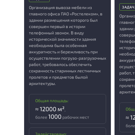
Организация вывоза мебели из
ЗАДАЧ
главного офиса ПАО «Ростелеком», в
Органи
здании размещения которого был
главног
совершен первый в истории
здании
телефонный звонок. В виду
соверш
исторической значимости здания
телефон
необходима была особенная
истори
аккуратность и бережливость при
необхо
осуществлении погрузо-разгрузочных
аккурат
работ, требовалось обеспечить
осущес
сохранность старинных лестничных
работ, 
пролетов и предметов былой
сохран
архитектуры.
пролет
архитек
Общая площадь:
≈ 12000 м²
Общ
,
1000
≈ 1
более
рабочих мест
бол
Задействовано: