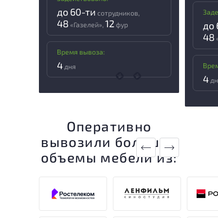
до 60-ти
Заде
сотрудников,
48
12
до 
«Газелей»,
фур
48
Время вывоза:
4
Врем
дня
4
дн
Оперативно
вывозили большие
объемы мебели из: