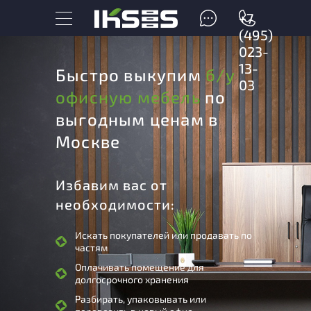
+7
(495)
023-
13-
Быстро выкупим
б/у
03
офисную мебель
по
выгодным ценам в
Москве
Избавим вас от
необходимости:
Искать покупателей или продавать по
частям
Оплачивать помещение для
долгосрочного хранения
Разбирать, упаковывать или