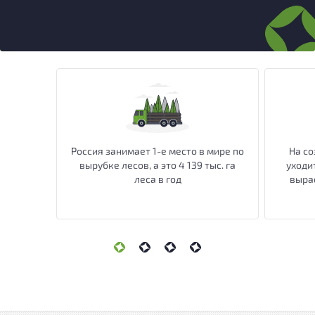
Россия занимает 1-е место в мире по
На со
вырубке лесов, а это 4 139 тыс. га
уходит
леса в год
вырас