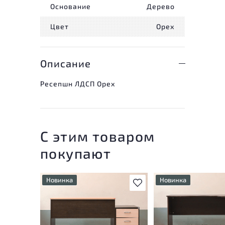
Основание
Дерево
Цвет
Орех
Описание
Ресепшн ЛДСП Орех
С этим товаром
покупают
Новинка
Новинка
В избранное
У товара присутствуют
У товара присутству
незначительные следы
незначительные след
эксплуатации, не влияющие
эксплуатации, не вл
на удобство его
на удобство его
использования
использования