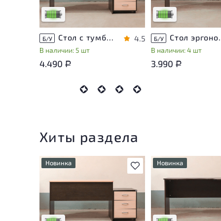
Низкая степень износа
Низкая степень изн
Стол с тумбой ЛДСП Венге
Стол эргон
4.5
Б/У
Б/У
В наличии: 5 шт
В наличии: 4 шт
4.490
3.990
Р
Р
Хиты раздела
Новинка
Новинка
В избранное
У товара присутствуют
У товара присутству
незначительные следы
незначительные след
эксплуатации, не влияющие
эксплуатации, не вл
на удобство его
на удобство его
использования
использования