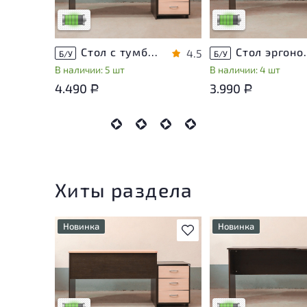
Низкая степень износа
Низкая степень изн
Стол с тумбой ЛДСП Венге
Стол эргон
4.5
Б/У
Б/У
В наличии: 5 шт
В наличии: 4 шт
4.490
3.990
Р
Р
Хиты раздела
Новинка
Новинка
В избранное
У товара присутствуют
У товара присутству
незначительные следы
незначительные след
эксплуатации, не влияющие
эксплуатации, не вл
на удобство его
на удобство его
использования
использования