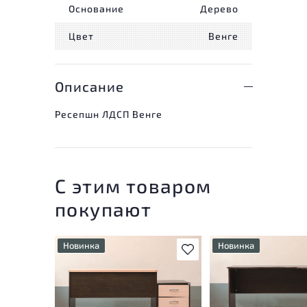
Основание
Дерево
Цвет
Венге
Описание
Ресепшн ЛДСП Венге
С этим товаром
покупают
Новинка
Новинка
В избранное
У товара присутствуют
У товара присутству
незначительные следы
незначительные след
эксплуатации, не влияющие
эксплуатации, не вл
на удобство его
на удобство его
использования
использования