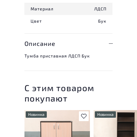
Материал
ЛДСП
Цвет
Бук
Описание
Тумба приставная ЛДСП Бук
С этим товаром
покупают
Новинка
Новинка
В избранное
У товара присутствуют
У товара присутству
незначительные следы
незначительные след
эксплуатации, не влияющие
эксплуатации, не вл
на удобство его
на удобство его