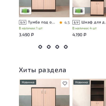
использования
использования
Низкая степень износа
Низкая степень изн
Тумба под оргтехнику ЛДСП Венге
Шкаф для д
4.5
Б/У
Б/У
В наличии: 1 шт
В наличии: 4 шт
3.490
4.190
Р
Р
Хиты раздела
Новинка
Новинка
В избранное
У товара присутствуют
У товара присутству
незначительные следы
незначительные след
эксплуатации, не влияющие
эксплуатации, не вл
на удобство его
на удобство его
использования
использования