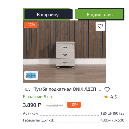
В корзину
В один клик
-12%
В избранное
Состояние товара приближено к новому,
могут присутствовать незначительные
следы эксплуатации
Низкая степень износа
Тумба подкатная ONIX ЛДСП Ясень шимо Россия
Б/У
В наличии: 9 шт
4.5
3.890
4.390
-12%
Р
Р
Артикул:
ТВЯШ-190725
Габариты (ДxГxВ):
430x470x600