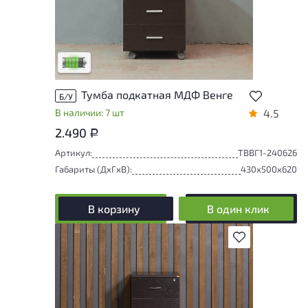
У товара присутствуют незначительные
следы эксплуатации, не влияющие на
удобство его использования
Низкая степень износа
Тумба подкатная МДФ Венге
Б/У
В наличии: 7 шт
4.5
2.490
Р
Артикул:
ТВВГ1-240626
Габариты (ДxГxВ):
430x500x620
В корзину
В один клик
В избранное