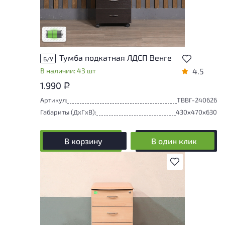
У товара присутствуют незначительные
следы эксплуатации, не влияющие на
удобство его использования
Низкая степень износа
Тумба подкатная ЛДСП Венге
Б/У
В наличии: 43 шт
4.5
1.990
Р
Артикул:
ТВВГ-240626
Габариты (ДxГxВ):
430x470x630
В корзину
В один клик
В избранное
У товара присутствуют незначительные
следы эксплуатации, не влияющие на