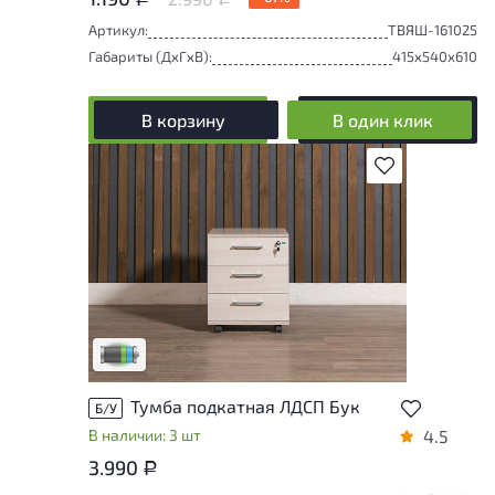
Артикул:
ТВЯШ-161025
Габариты (ДxГxВ):
415x540x610
В корзину
В один клик
В избранное
Товар представлен с низкими степенями
износа. От состояния, приближенного к
новому, до незначительных следов
эксплуатации. Подробнее об износе в
разделе характеристики.
Низкая степень износа
Тумба подкатная ЛДСП Бук
Б/У
В наличии: 3 шт
4.5
3.990
Р