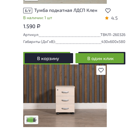
Тумба подкатная ЛДСП Клен
Б/У
В наличии: 1 шт
4.5
1.590
Р
Артикул:
ТВКЛ1-260326
Габариты (ДxГxВ):
430x600x580
В корзину
В один клик
В избранное
У товара присутствуют незначительные
следы эксплуатации, не влияющие на
удобство его использования
Низкая степень износа