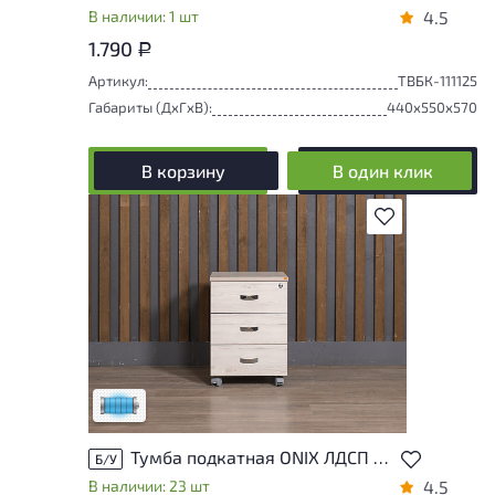
В наличии: 1 шт
4.5
1.790
Р
Артикул:
ТВБК-111125
Габариты (ДxГxВ):
440x550x570
В корзину
В один клик
В избранное
Состояние товара приближено к новому,
могут присутствовать незначительные
следы эксплуатации
Низкая степень износа
Тумба подкатная ONIX ЛДСП Дуб Россия
Б/У
В наличии: 23 шт
4.5