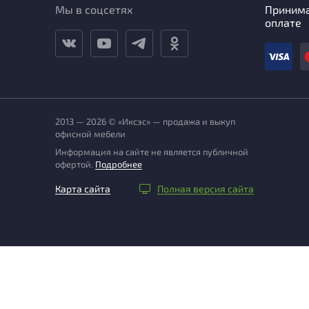
Мы в соцсетях
Приним
оплате
2013 — 2026 © «Иксэс» — продажа и выкуп
офисной мебели
Информация на сайте не является публичной
офертой.
Подробнее
Карта сайта
Полная версия сайта