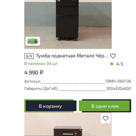
У товара присутствуют незначительные
следы эксплуатации, не влияющие на
удобство его использования
Низкая степень износа
Тумба подкатная Металл Чёрный
Б/У
В наличии: 34 шт
4.5
4.990
Р
Артикул:
ТВМЧ-080726
Габариты (ДxГxВ):
300x520x600
В корзину
В один клик
В избранное