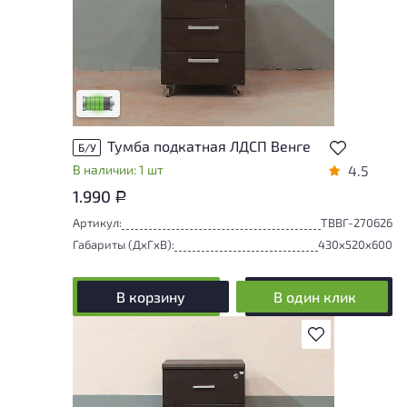
У товара присутствуют незначительные
следы эксплуатации, не влияющие на
удобство его использования
Низкая степень износа
Тумба подкатная ЛДСП Венге
Б/У
В наличии: 1 шт
4.5
1.990
Р
Артикул:
ТВВГ-270626
Габариты (ДxГxВ):
430x520x600
В корзину
В один клик
В избранное