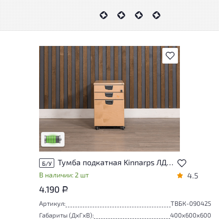
В избранное
У товара присутствуют незначительные
следы эксплуатации, не влияющие на
удобство его использования
Низкая степень износа
Тумба подкатная Kinnarps ЛДСП Бук Швеция
Б/У
В наличии: 2 шт
4.5
4.190
Р
Артикул:
ТВБК-090425
Габариты (ДxГxВ):
400x600x600