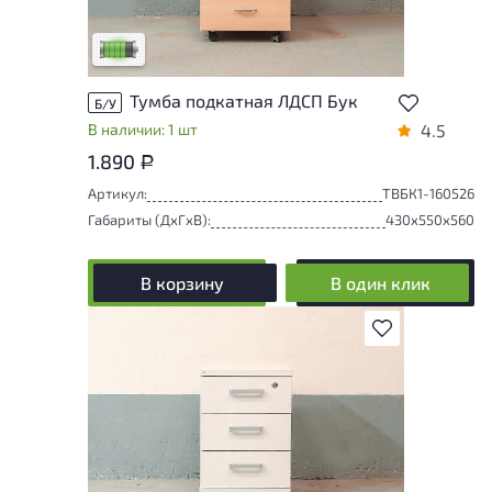
удобство его использования
Низкая степень износа
Тумба подкатная ЛДСП Бук
Б/У
В наличии: 1 шт
4.5
1.890
Р
Артикул:
ТВБК1-160526
Габариты (ДxГxВ):
430x550x560
В корзину
В один клик
В избранное
У товара присутствуют незначительные
следы эксплуатации, не влияющие на
удобство его использования