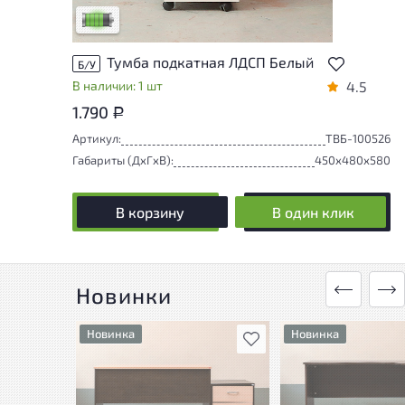
Низкая степень износа
Тумба подкатная ЛДСП Белый
Б/У
В наличии: 1 шт
4.5
1.790
Р
Артикул:
ТВБ-100526
Габариты (ДxГxВ):
450x480x580
В корзину
В один клик
Новинки
Новинка
Новинка
В избранное
У товара присутствуют
У товара присутству
незначительные следы
незначительные сле
эксплуатации, не влияющие
эксплуатации, не в
на удобство его
на удобство его