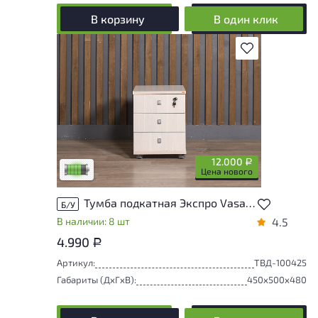
В корзину
В один клик
В избранное
У товара присутствуют незначительные
следы эксплуатации, не влияющие на
удобство его использования
12.000
Р
Низкая степень износа
Цена нового
Тумба подкатная Экспро Vasanta ЛДСП Дуб Россия
Б/У
В наличии: 8 шт
4.5
4.990
Р
Артикул:
ТВД-100425
Габариты (ДxГxВ):
450x500x480