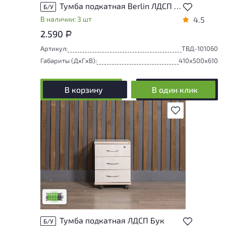
Тумба подкатная Berlin ЛДСП Дуб Россия
Б/У
В наличии: 3 шт
4.5
2.590
Р
Артикул:
ТВД-101060
Габариты (ДxГxВ):
410x500x610
В корзину
В один клик
В избранное
У товара присутствуют незначительные
следы эксплуатации, не влияющие на
удобство его использования
Низкая степень износа
Тумба подкатная ЛДСП Бук
Б/У