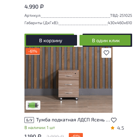
4.990
Р
Артикул:
ТВД-251025
Габариты (ДxГxВ):
430x460x610
В корзину
В один клик
-61%
В избранное
У товара присутствуют незначительные
следы эксплуатации, не влияющие на
удобство его использования
Низкая степень износа
Тумба подкатная ЛДСП Ясень шимо
Б/У
В наличии: 1 шт
4.5
1.190
2.990
-61%
Р
Р