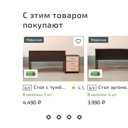
С этим товаром
покупают
Новинка
Новинка
В избранное
У товара присутствуют
У товара присутству
незначительные следы
незначительные след
эксплуатации, не влияющие
эксплуатации, не вл
на удобство его
на удобство его
использования
использования
Низкая степень износа
Низкая степень изн
Стол с тумбой ЛДСП Венге
Стол эргон
4.5
Б/У
Б/У
В наличии: 5 шт
В наличии: 4 шт
4.490
3.990
Р
Р