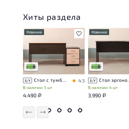
Хиты раздела
Новинка
Новинка
В избранное
У товара присутствуют
У товара присутству
незначительные следы
незначительные след
эксплуатации, не влияющие
эксплуатации, не вл
на удобство его
на удобство его
использования
использования
Низкая степень износа
Низкая степень изн
Стол с тумбой ЛДСП Венге
Стол эргон
4.5
Б/У
Б/У
В наличии: 5 шт
В наличии: 4 шт
4.490
3.990
Р
Р