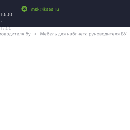
msk@ikses.ru
10:00
-
17:00
ководителя бу
>
Мебель для кабинета руководителя БУ