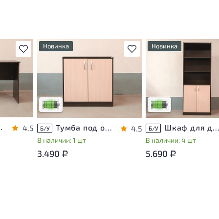
Новинка
Новинка
В избранное
В избранное
т
У товара присутствуют
У товара присутствуют
ы
незначительные следы
незначительные следы
яющие
эксплуатации, не влияющие
эксплуатации, не вли
на удобство его
на удобство его
использования
использования
са
Низкая степень износа
Низкая степень изно
ЛДСП Венге
Тумба под оргтехнику ЛДСП Венге
Шкаф для документов ЛДСП Ве
4.5
4.5
Б/У
Б/У
В наличии: 1 шт
В наличии: 4 шт
3.490
5.690
Р
Р