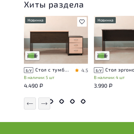
Хиты раздела
Новинка
Новинка
В избранное
У товара присутствуют
У товара присутств
незначительные следы
незначительные сле
эксплуатации, не влияющие
эксплуатации, не в
на удобство его
на удобство его
использования
использования
Низкая степень износа
Низкая степень из
Стол с тумбой ЛДСП Венге
4.5
Б/У
Б/У
В наличии: 5 шт
В наличии: 4 шт
4.490
3.990
Р
Р