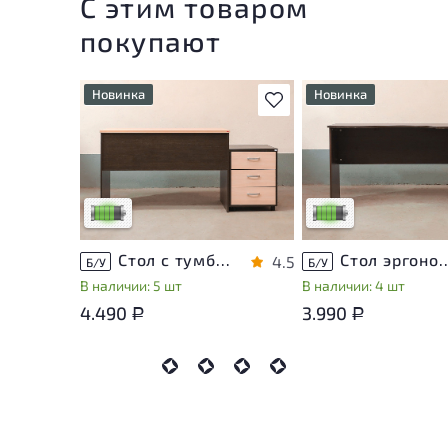
С этим товаром
покупают
Новинка
Новинка
В избранное
У товара присутствуют
У товара присутствую
незначительные следы
незначительные след
эксплуатации, не влияющие
эксплуатации, не вли
на удобство его
на удобство его
использования
использования
Низкая степень износа
Низкая степень изно
Стол с тумбой ЛДСП Венге
Стол эргономичный 
4.5
Б/У
Б/У
В наличии: 5 шт
В наличии: 4 шт
4.490
3.990
Р
Р