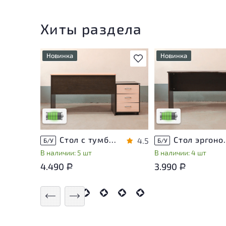
Хиты раздела
Новинка
Новинка
В избранное
У товара присутствуют
У товара присутству
незначительные следы
незначительные след
эксплуатации, не влияющие
эксплуатации, не вл
на удобство его
на удобство его
использования
использования
Низкая степень износа
Низкая степень изн
Стол с тумбой ЛДСП Венге
Стол эргон
4.5
Б/У
Б/У
В наличии: 5 шт
В наличии: 4 шт
4.490
3.990
Р
Р