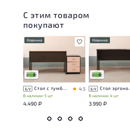
С этим товаром
покупают
Новинка
Новинка
В избранное
У товара присутствуют
У товара присутству
незначительные следы
незначительные след
эксплуатации, не влияющие
эксплуатации, не вл
на удобство его
на удобство его
использования
использования
Низкая степень износа
Низкая степень изн
Стол с тумбой ЛДСП Венге
Стол эргон
4.5
Б/У
Б/У
В наличии: 5 шт
В наличии: 4 шт
4.490
3.990
Р
Р