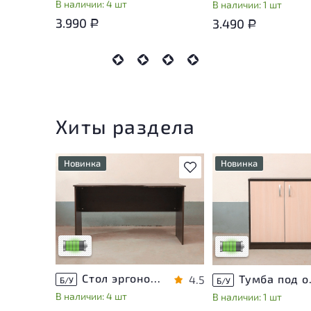
В наличии: 4 шт
В наличии: 1 шт
3.990
3.490
Р
Р
Хиты раздела
Новинка
Новинка
В избранное
У товара присутствуют
У товара присутству
незначительные следы
незначительные след
эксплуатации, не влияющие
эксплуатации, не вл
на удобство его
на удобство его
использования
использования
Низкая степень износа
Низкая степень изн
Стол эргономичный ЛДСП Венге
Тумба п
4.5
Б/У
Б/У
В наличии: 4 шт
В наличии: 1 шт