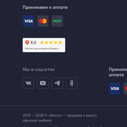
Принимаем к оплате
Мы в соцсетях
Приним
оплате
2013 — 2026 © «Иксэс» — продажа и выкуп
офисной мебели