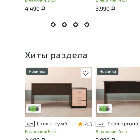
4.490
3.990
Р
Р
Хиты раздела
Новинка
Новинка
В избранное
У товара присутствуют
У товара присутству
незначительные следы
незначительные след
эксплуатации, не влияющие
эксплуатации, не вл
на удобство его
на удобство его
использования
использования
Низкая степень износа
Низкая степень изн
Стол с тумбой ЛДСП Венге
Стол эргон
4.5
Б/У
Б/У
В наличии: 6 шт
В наличии: 4 шт
4.490
3.990