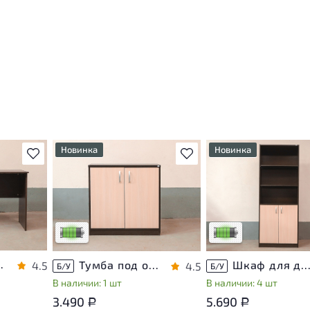
Новинка
Новинка
В избранное
В избранное
т
У товара присутствуют
У товара присутствуют
ы
незначительные следы
незначительные следы
яющие
эксплуатации, не влияющие
эксплуатации, не вли
на удобство его
на удобство его
использования
использования
са
Низкая степень износа
Низкая степень изно
ЛДСП Венге
Тумба под оргтехнику ЛДСП Венге
Шкаф для документов ЛДСП Ве
4.5
4.5
Б/У
Б/У
В наличии: 1 шт
В наличии: 4 шт
3.490
5.690
Р
Р