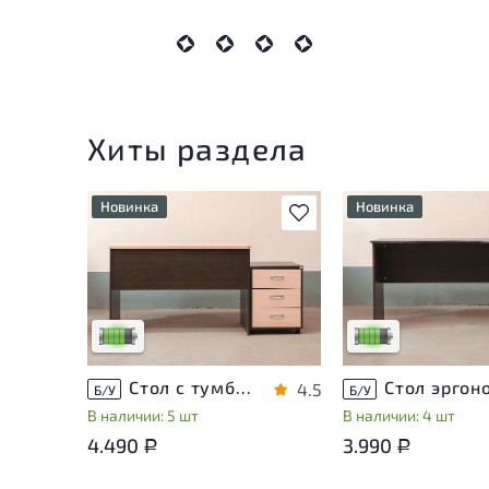
Хиты раздела
Новинка
Новинка
В избранное
У товара присутствуют
У товара присутств
незначительные следы
незначительные сле
эксплуатации, не влияющие
эксплуатации, не в
на удобство его
на удобство его
использования
использования
Низкая степень износа
Низкая степень из
Стол с тумбой ЛДСП Венге
4.5
Б/У
Б/У
В наличии: 5 шт
В наличии: 4 шт
4.490
3.990
Р
Р