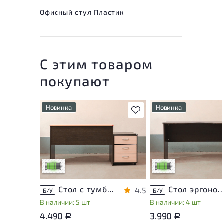
Офисный стул Пластик
С этим товаром
покупают
Новинка
Новинка
В избранное
У товара присутствуют
У товара присутствую
незначительные следы
незначительные след
эксплуатации, не влияющие
эксплуатации, не вли
на удобство его
на удобство его
использования
использования
Низкая степень износа
Низкая степень изно
Стол с тумбой ЛДСП Венге
Стол эргономичный 
4.5
Б/У
Б/У
В наличии: 5 шт
В наличии: 4 шт
4.490
3.990
Р
Р