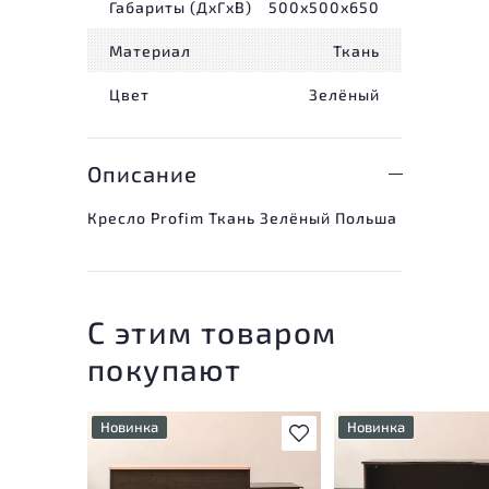
Габариты (ДxГxВ)
500x500x650
Материал
Ткань
Цвет
Зелёный
Описание
Кресло Profim Ткань Зелёный Польша
С этим товаром
покупают
Новинка
Новинка
В избранное
У товара присутствуют
У товара присутству
незначительные следы
незначительные след