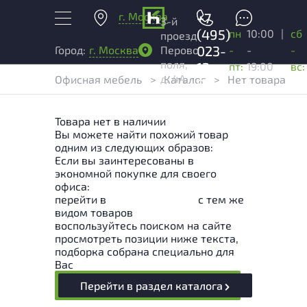
г. Москва
+7
3-й
(495)
пн
10:00
|
сб
проезд
023-
-
-
-
Город:
г. Москва
Перово
поля,
13-
пт:
19:00
вс:
д. 4А
Офисная мебель
>
Каталог
>
Нет товара
03
Товара нет в наличии
Вы можете найти похожий товар
одним из следующих образов:
Если вы заинтересованы в
экономной покупке для своего
офиса:
перейти в
Раздел каталога
с тем же
видом товаров
воспользуйтесь поиском на сайте
просмотреть позиции ниже текста,
подборка собрана специально для
Вас
Перейти в раздел каталога