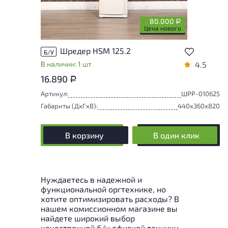
80.000
Р
Цена нового
Шредер HSM 125.2
Б/У
В наличии: 1 шт
4.5
16.890
Р
Артикул:
ШРР-010625
Габариты (ДxГxВ):
440x360x820
В корзину
В один клик
Нуждаетесь в надежной и
функциональной оргтехнике, но
хотите оптимизировать расходы? В
нашем комиссионном магазине вы
найдете широкий выбор
качественной б/у офисной техники,